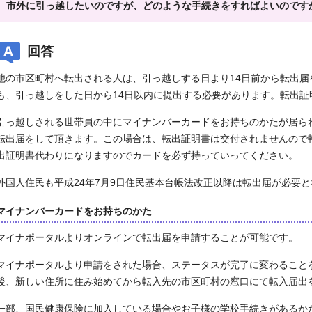
市外に引っ越したいのですが、どのような手続きをすればよいのです
回答
他の市区町村へ転出される人は、引っ越しする日より14日前から転出
も、引っ越しをした日から14日以内に提出する必要があります。転出証
引っ越しされる世帯員の中にマイナンバーカードをお持ちのかたが居ら
転出届をして頂きます。この場合は、転出証明書は交付されませんので
出証明書代わりになりますのでカードを必ず持っていってください。
外国人住民も平成24年7月9日住民基本台帳法改正以降は転出届が必要
マイナンバーカードをお持ちのかた
マイナポータルよりオンラインで転出届を申請することが可能です。
マイナポータルより申請をされた場合、ステータスが完了に変わること
後、新しい住所に住み始めてから転入先の市区町村の窓口にて転入届出
一部、国民健康保険に加入している場合やお子様の学校手続きがあるか