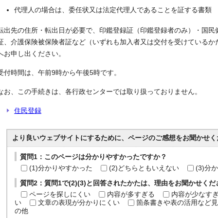
代理人の場合は、委任状又は法定代理人であることを証する書類
転出先の住所・転出日が必要で、印鑑登録証（印鑑登録者のみ）・国民
証、介護保険被保険者証など（いずれも加入者又は交付を受けているか
へお申し出ください。
受付時間は、午前9時から午後5時です。
なお、この手続きは、各行政センターでは取り扱っておりません。
住民登録
より良いウェブサイトにするために、ページのご感想をお聞かせく
質問1：このページは分かりやすかったですか？
(1)分かりやすかった
(2)どちらともいえない
(3)
質問2：質問1で(2)(3)と回答されたかたは、理由をお聞かせく
ページを探しにくい
内容が多すぎる
内容が少なす
い
文章の表現が分かりにくい
箇条書きや表の活用など見
の他