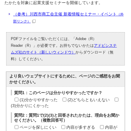
たかたを対象に起業支援セミナーを開催しています。
（参考）川西市商工会主催 新着情報セミナー・イベント
（外
部リンク）
PDFファイルをご覧いただくには、「Adobe（R）
Reader（R）」が必要です。お持ちでないかたは
アドビシステ
ムズ社のサイト（新しいウィンドウ）
からダウンロード（無
料）してください。
より良いウェブサイトにするために、ページのご感想をお聞
かせください。
質問1：このページは分かりやすかったですか？
(1)分かりやすかった
(2)どちらともいえない
(3)分かりにくかった
質問2：質問1で(2)(3)と回答されたかたは、理由をお聞か
せください。（複数回答可）
ページを探しにくい
内容が多すぎる
内容が