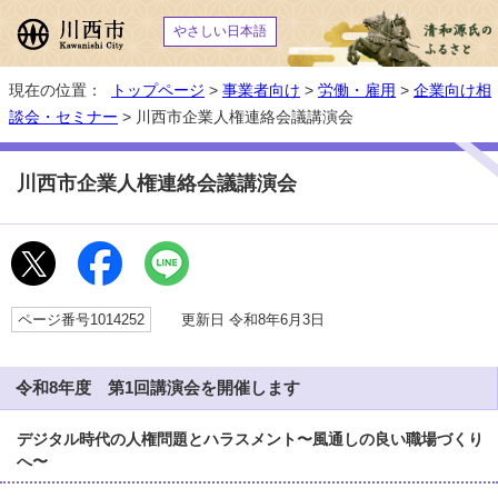
やさしい日本語
現在の位置：
トップページ
>
事業者向け
>
労働・雇用
>
企業向け相
談会・セミナー
> 川西市企業人権連絡会議講演会
川西市企業人権連絡会議講演会
ページ番号1014252
更新日 令和8年6月3日
令和8年度 第1回講演会を開催します
デジタル時代の人権問題とハラスメント〜風通しの良い職場づくり
へ〜