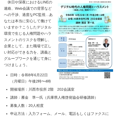
休日や深夜におけるLINEの
連絡、Web会議での背景など
への干渉、過度なPC監視…あ
なたは本当に安心して働けて
いますか？こうしたデジタル
環境で生じる人権問題やハラ
スメントのリスクを理解し、
企業として、また職場で正し
い対応ができる力を、講義と
グループワークを通じて身に
つけましょう。
日時：令和8年6月22日
（月曜日）午後2時〜4時
開催場所：川西市役所 2階 202会議室
講師：雁金 準一氏（兵庫県人権啓発協会研修講師）
募集人数：20人程度
申込方法：入力フォーム、メール、電話もしくはファクスに