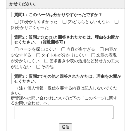
かせください。
質問1：このページは分かりやすかったですか？
(1)分かりやすかった
(2)どちらともいえない
(3)分かりにくかった
質問2：質問1で(2)(3)と回答されたかたは、理由をお聞か
せください。（複数回答可）
ページを探しにくい
内容が多すぎる
内容が
少なすぎる
タイトルが分かりにくい
文章の表現
が分かりにくい
箇条書きや表の活用など見せ方の工夫
が足りない
その他
質問3：質問2でその他と回答されたかたは、理由をお聞か
せください。
（注）個人情報・返信を要する内容は記入しないでくだ
さい。
所管課への問い合わせについては下の「このページに関す
るお問い合わせ」へ。
送信