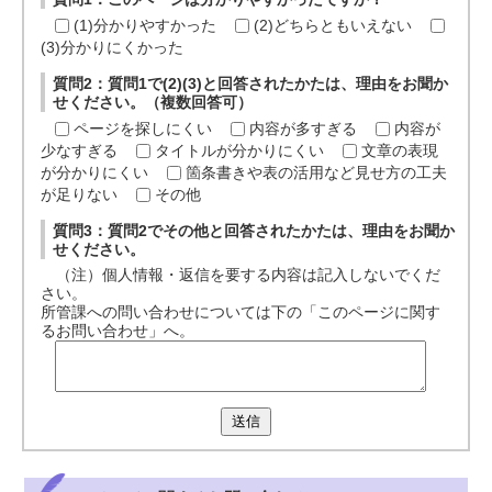
(1)分かりやすかった
(2)どちらともいえない
(3)分かりにくかった
質問2：質問1で(2)(3)と回答されたかたは、理由をお聞か
せください。（複数回答可）
ページを探しにくい
内容が多すぎる
内容が
少なすぎる
タイトルが分かりにくい
文章の表現
が分かりにくい
箇条書きや表の活用など見せ方の工夫
が足りない
その他
質問3：質問2でその他と回答されたかたは、理由をお聞か
せください。
（注）個人情報・返信を要する内容は記入しないでくだ
さい。
所管課への問い合わせについては下の「このページに関す
るお問い合わせ」へ。
送信