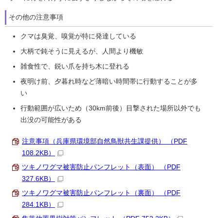
その他の注意事項
クマは臭覚、嗅覚が特に発達している
大柄で鈍そうに見えるが、人間より機敏
雑食性で、鋭い爪を持ち木に登れる
夜明け前、夕暮れ時など薄暗い時間帯に行動することが多
い
行動範囲が広いため（30km前後）目撃された場所以外でも
出没の可能性がある
注意事項（兵庫県環境部自然鳥獣共生課提供） （PDF
108.2KB）
ツキノワグマ被害防止パンフレット（表面） （PDF
327.6KB）
ツキノワグマ被害防止パンフレット（裏面） （PDF
284.1KB）