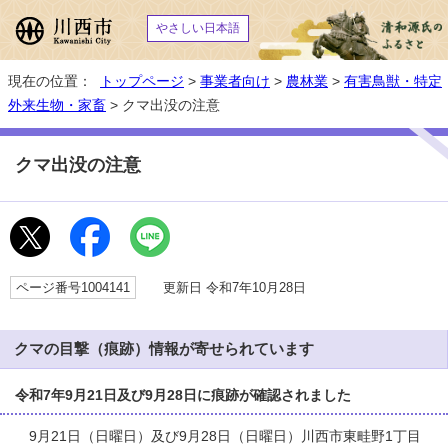
やさしい日本語
現在の位置：
トップページ
>
事業者向け
>
農林業
>
有害鳥獣・特定
外来生物・家畜
> クマ出没の注意
クマ出没の注意
ページ番号1004141
更新日 令和7年10月28日
クマの目撃（痕跡）情報が寄せられています
令和7年9月21日及び9月28日に痕跡が確認されました
9月21日（日曜日）及び9月28日（日曜日）川西市東畦野1丁目