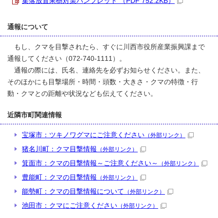
集落放置果樹対策パンフレット （PDF 752.2KB）
通報について
もし、クマを目撃されたら、すぐに川西市役所産業振興課まで
通報してください（072-740-1111）。
通報の際には、氏名、連絡先を必ずお知らせください。また、
そのほかにも目撃場所・時間・頭数・大きさ・クマの特徴・行
動・クマとの距離や状況なども伝えてください。
近隣市町関連情報
宝塚市：ツキノワグマにご注意ください
（外部リンク）
猪名川町：クマ目撃情報
（外部リンク）
箕面市：クマの目撃情報～ご注意ください～
（外部リンク）
豊能町：クマの目撃情報
（外部リンク）
能勢町：クマの目撃情報について
（外部リンク）
池田市：クマにご注意ください
（外部リンク）