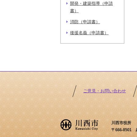
開発・建築指導（申請
書）
消防（申請書）
後援名義（申請書）
ご意見・お問い合わせ
川西市役所 ［法
〒666-850