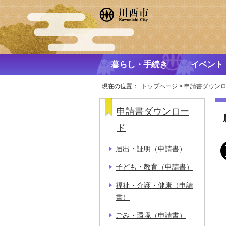
暮らし・手続き
イベント
現在の位置：
トップページ
>
申請書ダウン
申請書ダウンロー
ド
届出・証明（申請書）
子ども・教育（申請書）
福祉・介護・健康（申請
書）
ごみ・環境（申請書）