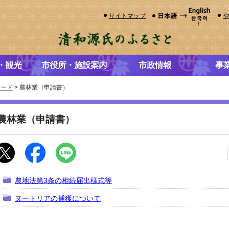
サイトマップ
・観光
市役所・施設案内
市政情報
事
ロード
> 農林業（申請書）
農林業（申請書）
農地法第3条の相続届出様式等
ヌートリアの捕獲について