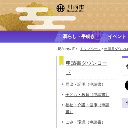
暮らし・手続き
イベント
現在の位置：
トップページ
>
申請書ダウン
申請書ダウンロー
ド
届出・証明（申請書）
子ども・教育（申請書）
福祉・介護・健康（申請
書）
ごみ・環境（申請書）