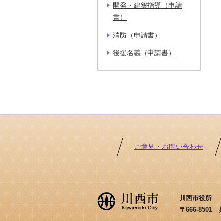
開発・建築指導（申請
書）
消防（申請書）
後援名義（申請書）
ご意見・お問い合わせ
川西市役所 ［法
〒666-850