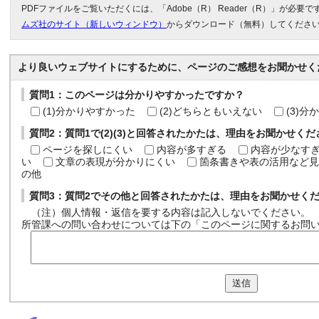
PDFファイルをご覧いただくには、「Adobe（R） Reader（R）」が必要
ムズ社のサイト（新しいウィンドウ）
からダウンロード（無料）してくださ
より良いウェブサイトにするために、ページのご感想をお聞かせく
質問1：このページは分かりやすかったですか？
(1)分かりやすかった
(2)どちらともいえない
(3)
質問2：質問1で(2)(3)と回答されたかたは、理由をお聞かせく
ページを探しにくい
内容が多すぎる
内容が少なす
い
文章の表現が分かりにくい
箇条書きや表の活用など見
の他
質問3：質問2でその他と回答されたかたは、理由をお聞かせく
（注）個人情報・返信を要する内容は記入しないでください。
所管課への問い合わせについては下の「このページに関するお問
送信