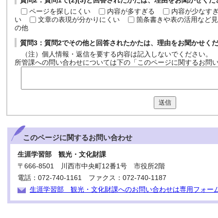
質問2：質問1で(2)(3)と回答されたかたは、理由をお聞かせく
ページを探しにくい
内容が多すぎる
内容が少なす
い
文章の表現が分かりにくい
箇条書きや表の活用など見
の他
質問3：質問2でその他と回答されたかたは、理由をお聞かせく
（注）個人情報・返信を要する内容は記入しないでください。
所管課への問い合わせについては下の「このページに関するお問
送信
このページに関する
お問い合わせ
生涯学習部 観光・文化財課
〒666-8501 川西市中央町12番1号 市役所2階
電話：072-740-1161 ファクス：072-740-1187
生涯学習部 観光・文化財課へのお問い合わせは専用フォー