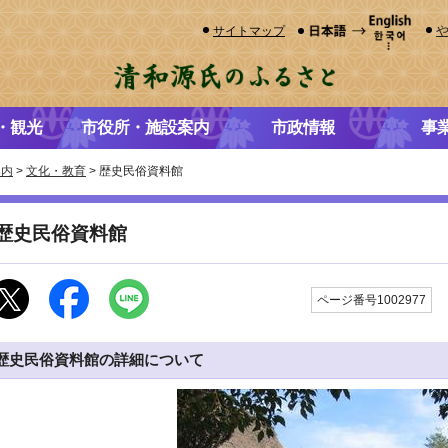
サイトマップ
・観光
市役所・施設案内
市政情報
事
案内
>
文化・教育
> 歴史民俗資料館
歴史民俗資料館
ページ番号1002977
歴史民俗資料館の詳細について