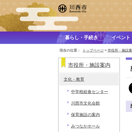
暮らし・手続き
イベント
現在の位置：
トップページ
>
市役所・施設
市役所・施設案内
文化・教育
中学校給食センター
川西市文化会館
保育施設の案内
みつなかホール