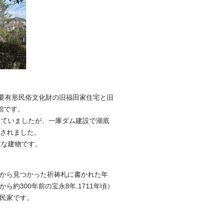
要有形民俗文化財の旧福田家住宅と旧
館です。
ていましたが、一庫ダム建設で湖底
元されました。
重な建物です。
から見つかった祈祷札に書かれた年
ら約300年前の宝永8年,1711年頃）
民家です。