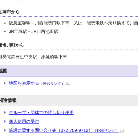
宝塚市から
阪急宝塚駅－川西能勢口駅下車 又は 能勢電鉄へ乗り換えて川
JR宝塚駅－JR川西池田駅
猪名川町から
能勢電鉄日生中央駅－絹延橋駅下車
地図
地図を表示する
（外部リンク）
関連情報
グループ・団体での貸し切り使用
個人使用の受付
施設に関する問い合せ先（072-759-9712）
（外部リンク）