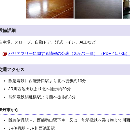
設備詳細
駐車場、スロープ、自動ドア、洋式トイレ、AEDなど
バリアフリーに関する情報の公表（図記号一覧） （PDF 41.7KB）
交通アクセス
阪急電鉄川西能勢口駅より北へ徒歩約13分
JR川西池田駅より北へ徒歩約20分
能勢電鉄絹延橋駅より西へ徒歩約8分
伊丹市から
阪急伊丹駅－川西能勢口駅下車 又は 能勢電鉄へ乗り換えて川
JR伊丹駅－JR川西池田駅