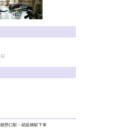
西能勢口駅－絹延橋駅下車