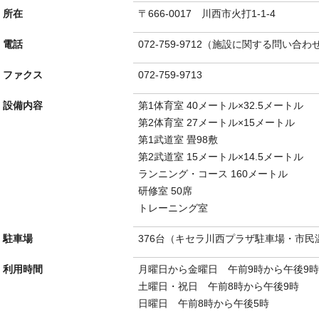
所在
〒666-0017 川西市火打1-1-4
電話
072-759-9712（施設に関する問い合わ
ファクス
072-759-9713
設備内容
第1体育室 40メートル×32.5メートル
第2体育室 27メートル×15メートル
第1武道室 畳98敷
第2武道室 15メートル×14.5メートル
ランニング・コース 160メートル
研修室 50席
トレーニング室
駐車場
376台（キセラ川西プラザ駐車場・市民
利用時間
月曜日から金曜日 午前9時から午後9時
土曜日・祝日 午前8時から午後9時
日曜日 午前8時から午後5時