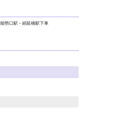
西能勢口駅－絹延橋駅下車