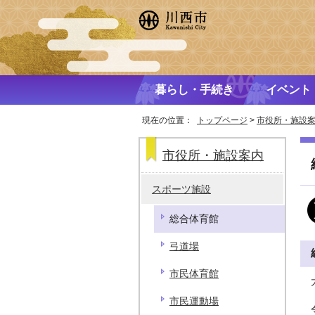
暮らし・手続き
イベント
現在の位置：
トップページ
>
市役所・施設
市役所・施設案内
スポーツ施設
総合体育館
弓道場
市民体育館
市民運動場