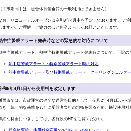
（工事期間中は、総合体育館全館の一般利用はできません）
なお、リニューアルオープンは令和9年4月中を予定しております。 ご
しますが、ご理解・ご協力のほど何卒よろしくお願いいたします。
熱中症警戒アラート発表時などの緊急的な対応について
熱中症警戒アラート、熱中症特別警戒アラート発表時について、下記の
熱中症警戒アラート・特別警戒アラート時の対応
熱中症警戒アラート及び特別警戒アラート、クーリングシェルタ
令和5年4月1日から使用料を改定します
川西市では、市政運営の健全な運営を目的として、令和2年4月1日から
づき、統一的な基準をもとに受益者負担の均衡を図るため、施設使用料
詳細な料金につきましては、各施設のHPをご覧ください。
総合体育館 使用料金変更のお知らせ
（外部リンク）