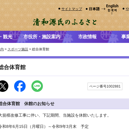
サイトマップ
・観光
市役所・施設案内
市政情報
事
案内
>
スポーツ施設
> 総合体育館
総合体育館
更
ページ番号1002881
総合体育館 休館のお知らせ
大規模改修工事に伴い、下記期間、当施設を休館いたします。
令和8年6月15日（月曜日）～令和9年3月末 予定