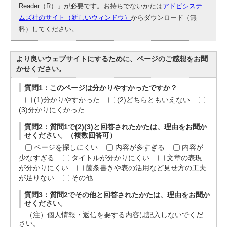
Reader（R）」が必要です。お持ちでないかたは
アドビシステ
ムズ社のサイト（新しいウィンドウ）
からダウンロード（無
料）してください。
より良いウェブサイトにするために、ページのご感想をお聞
かせください。
質問1：このページは分かりやすかったですか？
(1)分かりやすかった
(2)どちらともいえない
(3)分かりにくかった
質問2：質問1で(2)(3)と回答されたかたは、理由をお聞か
せください。（複数回答可）
ページを探しにくい
内容が多すぎる
内容が
少なすぎる
タイトルが分かりにくい
文章の表現
が分かりにくい
箇条書きや表の活用など見せ方の工夫
が足りない
その他
質問3：質問2でその他と回答されたかたは、理由をお聞か
せください。
（注）個人情報・返信を要する内容は記入しないでくだ
さい。