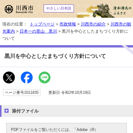
やさしい日本語
現在の位置：
トップページ
>
市政情報
>
川西市の紹介
>
川西市の観
光案内
>
日本一の里山 黒川
> 黒川を中心としたまちづくり方針に
ついて
黒川を中心としたまちづくり方針について
ページ番号1011835
更新日 令和2年10月19日
添付ファイル
PDFファイルをご覧いただくには、「Adobe（R）