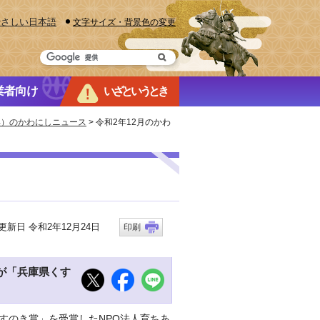
やさしい日本語
文字サイズ・背景色の変更
業者向け
いざというとき
0年）のかわにしニュース
> 令和2年12月のかわ
新日 令和2年12月24日
印刷
が「兵庫県くす
くすのき賞」を受賞したNPO法人育ちあ