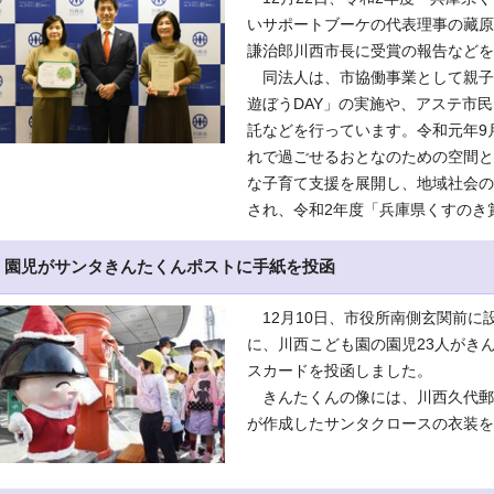
いサポートブーケの代表理事の藏原
謙治郎川西市長に受賞の報告などを
同法人は、市協働事業として親子
遊ぼうDAY」の実施や、アステ市
託などを行っています。令和元年9
れで過ごせるおとなのための空間と
な子育て支援を展開し、地域社会の
され、令和2年度「兵庫県くすのき
園児がサンタきんたくんポストに手紙を投函
12月10日、市役所南側玄関前に
に、川西こども園の園児23人がき
スカードを投函しました。
きんたくんの像には、川西久代郵
が作成したサンタクロースの衣装を