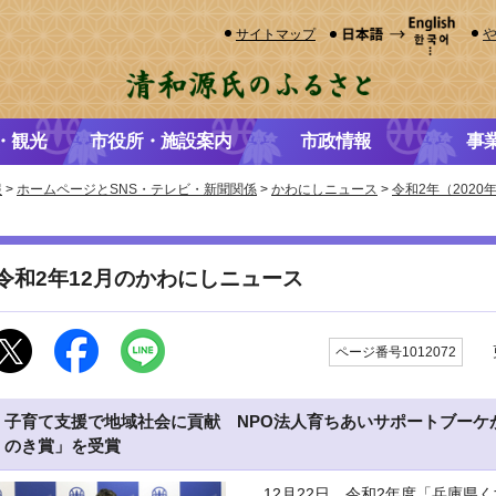
サイトマップ
・観光
市役所・施設案内
市政情報
事
報
>
ホームページとSNS・テレビ・新聞関係
>
かわにしニュース
>
令和2年（202
令和2年12月のかわにしニュース
更
ページ番号1012072
子育て支援で地域社会に貢献 NPO法人育ちあいサポートブーケ
のき賞」を受賞
12月22日、令和2年度「兵庫県