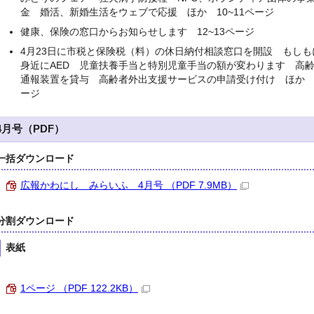
金 婚活、新婚生活をウェブで応援 ほか 10~11ページ
健康、保険の窓口からお知らせします 12~13ページ
4月23日に市税と保険税（料）の休日納付相談窓口を開設 もしも
身近にAED 児童扶養手当と特別児童手当の額が変わります 高
通報装置を貸与 高齢者外出支援サービスの申請受け付け ほか 1
ージ
4月号（PDF）
一括ダウンロード
広報かわにし みらいふ 4月号 （PDF 7.9MB）
分割ダウンロード
表紙
1ページ （PDF 122.2KB）