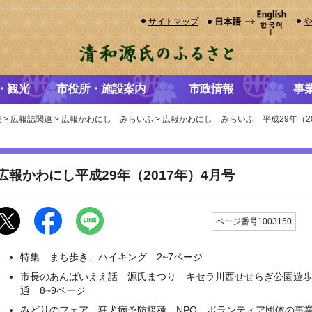
サイトマップ
・観光
市役所・施設案内
市政情報
事
報
>
広報誌関連
>
広報かわにし みらいふ
>
広報かわにし みらいふ 平成29年（20
広報かわにし平成29年（2017年）4月号
更
ページ番号1003150
特集 まち歩き、ハイキング 2~7ページ
市長のあんばいええ話 源氏まつり キセラ川西せせらぎ公園遊
通 8~9ページ
みどりのフェア 狂犬病予防接種 NPO、ボランティア団体の事