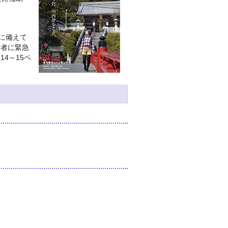
に備えて
齢者に緊急
4～15ペ