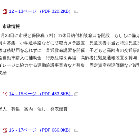
12～13ページ （PDF 320.2KB）
市政情報
4月23日に市税と保険税（料）の休日納付相談窓口を開設 もしもに備
員を募集 小学通学路などに防犯カメラ設置 児童扶養手当と特別児童
際は移動届を忘れずに 普通救命講習を開催 子どもと高齢者の交通事
輪自動車購入に補助金 行政組織を再編 高齢者に緊急通報装置を貸与
イレージに協力する運動施設事業者など募集 固定資産税評価額など縦
支給
14～15ページ （PDF 433.8KB）
求人 募集 案内 催し 発表鑑賞
16～17ページ （PDF 666.0KB）