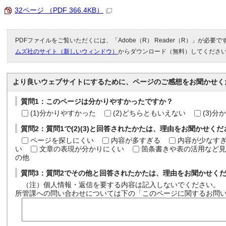
32ページ （PDF 366.4KB）
PDFファイルをご覧いただくには、「Adobe（R） Reader（R）」が必要
ムズ社のサイト（新しいウィンドウ）
からダウンロード（無料）してくださ
より良いウェブサイトにするために、ページのご感想をお聞かせく
質問1：このページは分かりやすかったですか？
(1)分かりやすかった
(2)どちらともいえない
(3)
質問2：質問1で(2)(3)と回答されたかたは、理由をお聞かせく
ページを探しにくい
内容が多すぎる
内容が少なす
い
文章の表現が分かりにくい
箇条書きや表の活用など見
の他
質問3：質問2でその他と回答されたかたは、理由をお聞かせく
（注）個人情報・返信を要する内容は記入しないでください。
所管課への問い合わせについては下の「このページに関するお問