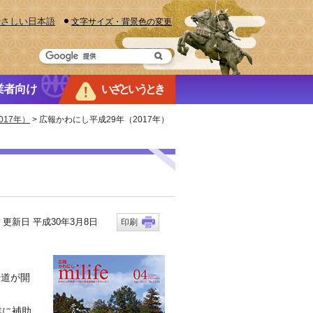
やさしい日本語
文字サイズ・背景色の変更
業者向け
いざというとき
17年）
> 広報かわにし平成29年（2017年）
新日 平成30年3月8日
印刷
歩道が開
業に補助