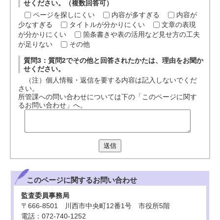
せください。（複数回答可）
ページを探しにくい
内容が多すぎる
内容が
少なすぎる
タイトルが分かりにくい
文章の表現
が分かりにくい
箇条書きや表の活用など見せ方の工夫
が足りない
その他
質問3：質問2でその他と回答されたかたは、理由をお聞か
せください。
（注）個人情報・返信を要する内容は記入しないでくだ
さい。
所管課への問い合わせについては下の「このページに関す
るお問い合わせ」へ。
送信
このページに関する
お問い合わせ
監査委員事務局
〒666-8501 川西市中央町12番1号 市役所5階
電話：072-740-1252