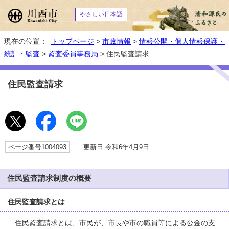
やさしい日本語
現在の位置：
トップページ
>
市政情報
>
情報公開・個人情報保護・
統計・監査
>
監査委員事務局
> 住民監査請求
住民監査請求
ページ番号1004093
更新日 令和6年4月9日
住民監査請求制度の概要
住民監査請求とは
住民監査請求とは、市民が、市長や市の職員等による公金の支