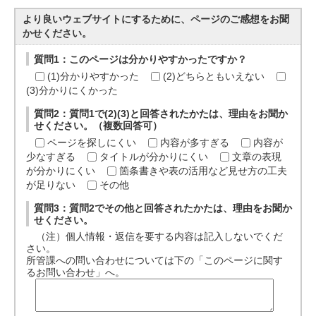
より良いウェブサイトにするために、ページのご感想をお聞
かせください。
質問1：このページは分かりやすかったですか？
(1)分かりやすかった
(2)どちらともいえない
(3)分かりにくかった
質問2：質問1で(2)(3)と回答されたかたは、理由をお聞か
せください。（複数回答可）
ページを探しにくい
内容が多すぎる
内容が
少なすぎる
タイトルが分かりにくい
文章の表現
が分かりにくい
箇条書きや表の活用など見せ方の工夫
が足りない
その他
質問3：質問2でその他と回答されたかたは、理由をお聞か
せください。
（注）個人情報・返信を要する内容は記入しないでくだ
さい。
所管課への問い合わせについては下の「このページに関す
るお問い合わせ」へ。