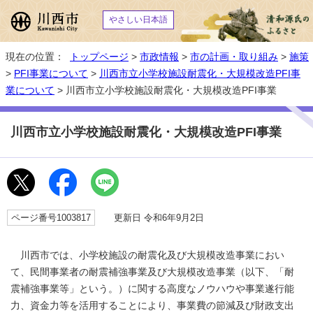
やさしい日本語
現在の位置：
トップページ
>
市政情報
>
市の計画・取り組み
>
施策
>
PFI事業について
>
川西市立小学校施設耐震化・大規模改造PFI事
業について
> 川西市立小学校施設耐震化・大規模改造PFI事業
川西市立小学校施設耐震化・大規模改造PFI事業
ページ番号1003817
更新日 令和6年9月2日
川西市では、小学校施設の耐震化及び大規模改造事業におい
て、民間事業者の耐震補強事業及び大規模改造事業（以下、「耐
震補強事業等」という。）に関する高度なノウハウや事業遂行能
力、資金力等を活用することにより、事業費の節減及び財政支出