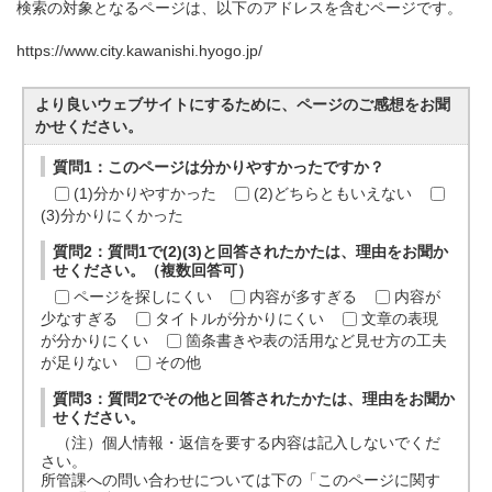
検索の対象となるページは、以下のアドレスを含むページです。
https://www.city.kawanishi.hyogo.jp/
より良いウェブサイトにするために、ページのご感想をお聞
かせください。
質問1：このページは分かりやすかったですか？
(1)分かりやすかった
(2)どちらともいえない
(3)分かりにくかった
質問2：質問1で(2)(3)と回答されたかたは、理由をお聞か
せください。（複数回答可）
ページを探しにくい
内容が多すぎる
内容が
少なすぎる
タイトルが分かりにくい
文章の表現
が分かりにくい
箇条書きや表の活用など見せ方の工夫
が足りない
その他
質問3：質問2でその他と回答されたかたは、理由をお聞か
せください。
（注）個人情報・返信を要する内容は記入しないでくだ
さい。
所管課への問い合わせについては下の「このページに関す