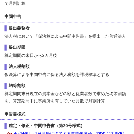
で月割計算
中間申告
提出義務者
法人税において「仮決算による中間申告書」を提出した普通法人
提出期限
算定期間の末日から2カ月後
法人税割額
仮決算による中間申告に係る法人税額を課税標準とする
均等割額
算定期間末日現在の資本金などの額と従業者数で求めた均等割額
を、算定期間中に事業所を有していた月数で月割計算
申告書様式
確定・修正・中間申告書（第20号様式）
令和4年4月1日以後に終了する事業年度分 （PDF 117.6KB）