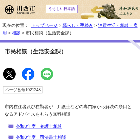
やさしい日本語
現在の位置：
トップページ
>
暮らし・手続き
>
消費生活・相談・雇
用
>
相談
> 市民相談（生活安全課）
市民相談（生活安全課）
ページ番号1021243
市内在住者及び在勤者が、弁護士などの専門家から解決の糸口と
なるアドバイスをもらう無料相談
令和8年度 弁護士相談
令和8年度 司法書士相談