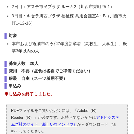
2日目：アステ市民プラザ ルーム2（川西市栄町25-1）
3日目：キセラ川西プラザ 福祉棟 共用会議室A・B（川西市火
打1-12-16）
対象
本市および近隣市の令和7年度新卒者（高校生、大学生）、既
卒3年以内の人
募集人数 20人
費用 不要（昼食は各自でご準備ください）
服装 自由（スーツ着用不要）
申込み
申し込みを終了しました。
PDFファイルをご覧いただくには、「Adobe（R）
Reader（R）」が必要です。お持ちでないかたは
アドビシステ
ムズ社のサイト（新しいウィンドウ）
からダウンロード（無
料）してください。