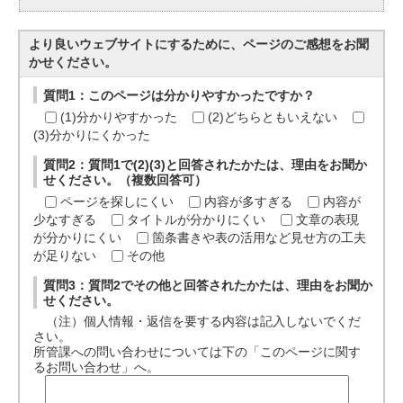
より良いウェブサイトにするために、ページのご感想をお聞
かせください。
質問1：このページは分かりやすかったですか？
(1)分かりやすかった
(2)どちらともいえない
(3)分かりにくかった
質問2：質問1で(2)(3)と回答されたかたは、理由をお聞か
せください。（複数回答可）
ページを探しにくい
内容が多すぎる
内容が
少なすぎる
タイトルが分かりにくい
文章の表現
が分かりにくい
箇条書きや表の活用など見せ方の工夫
が足りない
その他
質問3：質問2でその他と回答されたかたは、理由をお聞か
せください。
（注）個人情報・返信を要する内容は記入しないでくだ
さい。
所管課への問い合わせについては下の「このページに関す
るお問い合わせ」へ。