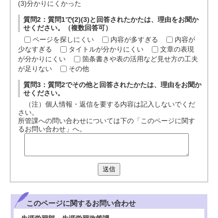
(3)分かりにくかった
質問2：質問1で(2)(3)と回答されたかたは、理由をお聞か
せください。（複数回答可）
ページを探しにくい
内容が多すぎる
内容が
少なすぎる
タイトルが分かりにくい
文章の表現
が分かりにくい
箇条書きや表の活用など見せ方の工夫
が足りない
その他
質問3：質問2でその他と回答されたかたは、理由をお聞か
せください。
（注）個人情報・返信を要する内容は記入しないでくだ
さい。
所管課への問い合わせについては下の「このページに関す
るお問い合わせ」へ。
送信
このページに関する
お問い合わせ