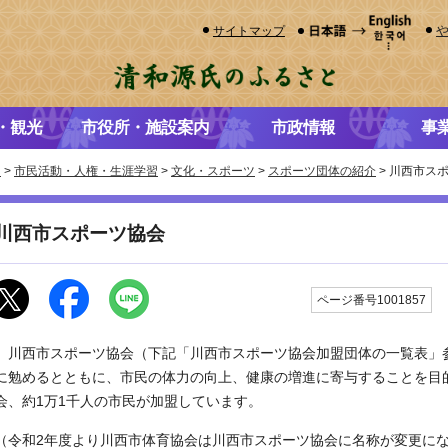
サイトマップ
・観光
市役所・施設案内
市政情報
事
き
>
市民活動・人権・生涯学習
>
文化・スポーツ
>
スポーツ団体の紹介
> 川西市ス
川西市スポーツ協会
ページ番号1001857
川西市スポーツ協会（下記「川西市スポーツ協会加盟団体の一覧表」
に勉めるとともに、市民の体力の向上、健康の増進に寄与することを目的
会、約1万1千人の市民が加盟しています。
（令和2年度より川西市体育協会は川西市スポーツ協会に名称が変更に