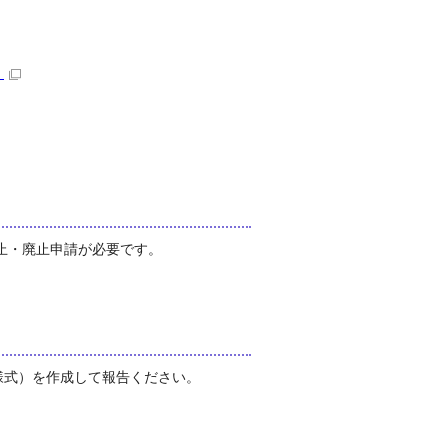
）
止・廃止申請が必要です。
様式）を作成して報告ください。