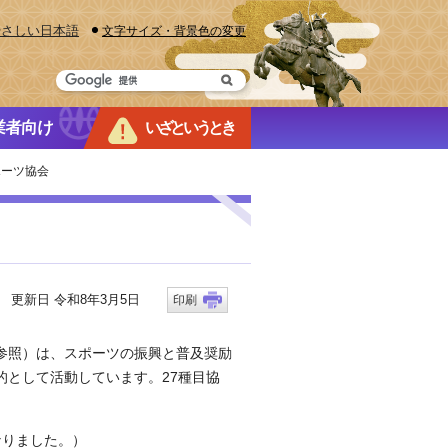
やさしい日本語
文字サイズ・背景色の変更
業者向け
いざというとき
ポーツ協会
更新日 令和8年3月5日
印刷
参照）は、スポーツの振興と普及奨励
として活動しています。27種目協
なりました。）