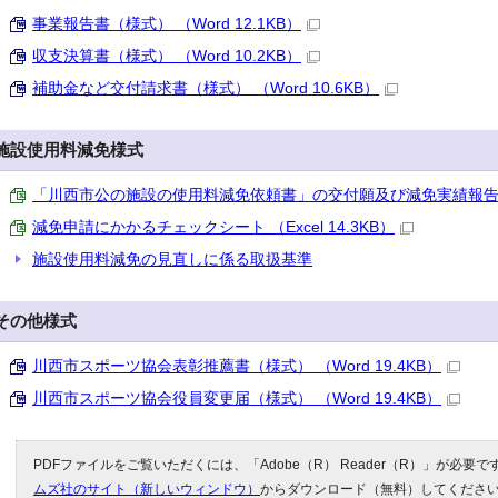
事業報告書（様式） （Word 12.1KB）
収支決算書（様式） （Word 10.2KB）
補助金など交付請求書（様式） （Word 10.6KB）
施設使用料減免様式
「川西市公の施設の使用料減免依頼書」の交付願及び減免実績報告書（様式
減免申請にかかるチェックシート （Excel 14.3KB）
施設使用料減免の見直しに係る取扱基準
その他様式
川西市スポーツ協会表彰推薦書（様式） （Word 19.4KB）
川西市スポーツ協会役員変更届（様式） （Word 19.4KB）
PDFファイルをご覧いただくには、「Adobe（R） Reader（R）」が必要
ムズ社のサイト（新しいウィンドウ）
からダウンロード（無料）してくださ