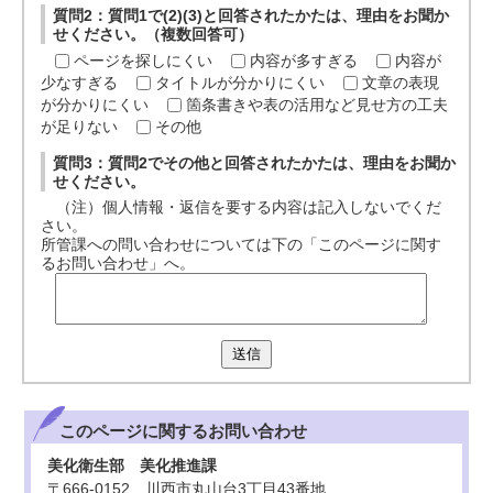
質問2：質問1で(2)(3)と回答されたかたは、理由をお聞か
せください。（複数回答可）
ページを探しにくい
内容が多すぎる
内容が
少なすぎる
タイトルが分かりにくい
文章の表現
が分かりにくい
箇条書きや表の活用など見せ方の工夫
が足りない
その他
質問3：質問2でその他と回答されたかたは、理由をお聞か
せください。
（注）個人情報・返信を要する内容は記入しないでくだ
さい。
所管課への問い合わせについては下の「このページに関す
るお問い合わせ」へ。
送信
このページに関する
お問い合わせ
美化衛生部 美化推進課
〒666-0152 川西市丸山台3丁目43番地