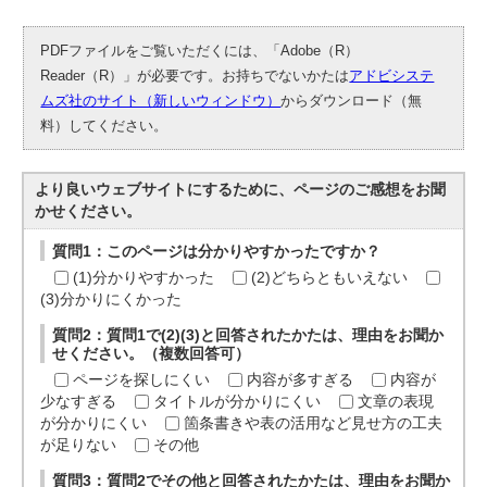
PDFファイルをご覧いただくには、「Adobe（R）
Reader（R）」が必要です。お持ちでないかたは
アドビシステ
ムズ社のサイト（新しいウィンドウ）
からダウンロード（無
料）してください。
より良いウェブサイトにするために、ページのご感想をお聞
かせください。
質問1：このページは分かりやすかったですか？
(1)分かりやすかった
(2)どちらともいえない
(3)分かりにくかった
質問2：質問1で(2)(3)と回答されたかたは、理由をお聞か
せください。（複数回答可）
ページを探しにくい
内容が多すぎる
内容が
少なすぎる
タイトルが分かりにくい
文章の表現
が分かりにくい
箇条書きや表の活用など見せ方の工夫
が足りない
その他
質問3：質問2でその他と回答されたかたは、理由をお聞か