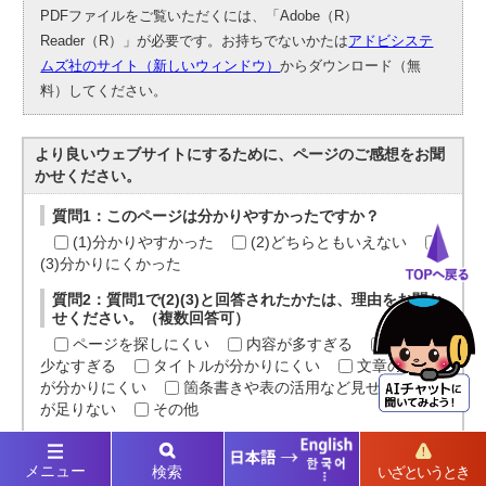
PDFファイルをご覧いただくには、「Adobe（R）
Reader（R）」が必要です。お持ちでないかたは
アドビシステ
ムズ社のサイト（新しいウィンドウ）
からダウンロード（無
料）してください。
より良いウェブサイトにするために、ページのご感想をお聞
かせください。
質問1：このページは分かりやすかったですか？
(1)分かりやすかった
(2)どちらともいえない
(3)分かりにくかった
質問2：質問1で(2)(3)と回答されたかたは、理由をお聞か
せください。（複数回答可）
ページを探しにくい
内容が多すぎる
内容が
少なすぎる
タイトルが分かりにくい
文章の表現
が分かりにくい
箇条書きや表の活用など見せ方の工夫
が足りない
その他
質問3：質問2でその他と回答されたかたは、理由をお聞か
せください。
メニュー
検索
いざというとき