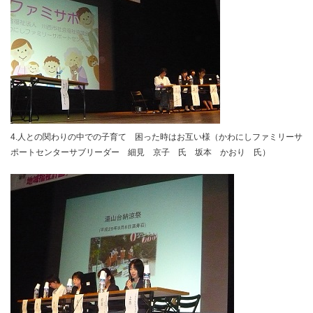
4.人との関わりの中での子育て 困った時はお互い様（かわにしファミリーサ
ポートセンターサブリーダー 細見 京子 氏 坂本 かおり 氏）