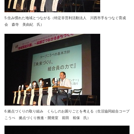
5.住み慣れた地域とつながる（特定非営利活動法人 川西市手をつなぐ育成
会 森寺 美由紀 氏）
6.拠点づくりの取り組み くらしのお困りごとを考える（生活協同組合コープ
こうべ 拠点づくり推進・開発室 前田 裕保 氏）