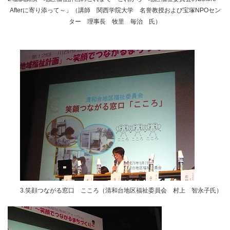
Afterに寄り添って～」（講師 関西学院大学 名誉教授および宝塚NPOセン
ター 理事長 牧里 毎治 氏）
3.笑顔つながる窓口 こころ（清和台地区福祉委員会 村上 智永子氏）