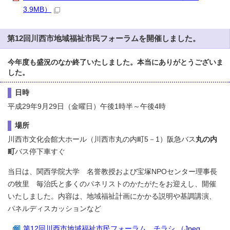
3.9MB）
第12回川西市地域福祉市民フォーラムを開催しました。
今年度も盛況のなか終了いたしました。本当にありがとうございま
した。
日時
平成29年9月29日（金曜日）午後1時半～午後4時
場所
川西市文化会館大ホール（川西市丸の内町5－1）阪急バス
丸の内
町
バス停下車すぐ
当日は、関西学院大学 名誉教授および宝塚NPOセンター理事長
の牧里 毎治氏と多くのパネリストのかたがたをお迎えし、開催
いたしました。内容は、地域福祉計画にかかる説明や基調講演、
パネルディスカッションなど
第12回川西市地域福祉市民フォーラム チラシ （Jpeg