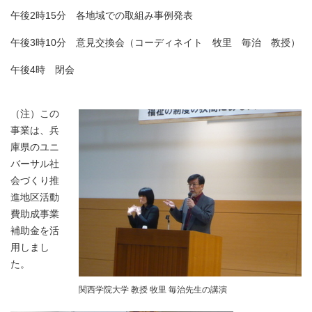
午後2時15分 各地域での取組み事例発表
午後3時10分 意見交換会（コーディネイト 牧里 毎治 教授）
午後4時 閉会
（注）この
事業は、兵
庫県のユニ
バーサル社
会づくり推
進地区活動
費助成事業
補助金を活
用しまし
た。
関西学院大学 教授 牧里 毎治先生の講演