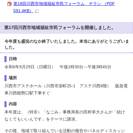
第18回川西市地域福祉市民フォーラム チラシ （PDF
591.4KB）
第17回川西市地域福祉市民フォーラムを開催しました。
今年度も盛況のなか終了いたしました。本当にありがとうございま
した。
日時
令和6年9月29日（日曜日） 午後1時30分～午後3時45分
場所
川西市アステホール（川西市栄町25-1 アステ川西6階） 阪急電
車川西能勢口駅下車すぐ
内容
本年度は、（特非）「なごみ」事務局長の田村幸大さんが「続け
なくてもいいんです」をテーマに講演。
その後、地域で取り組んでいる活動の報告やパネルディスカッシ