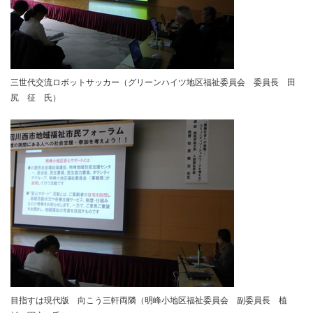
三世代交流ロボットサッカー（グリーンハイツ地区福祉委員会 委員長 田
尻 征 氏）
目指すは現代版 向こう三軒両隣（明峰小地区福祉委員会 副委員長 植