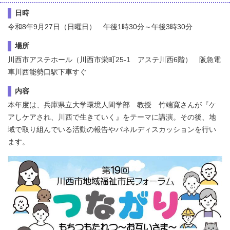
日時
令和8年9月27日（日曜日） 午後1時30分～午後3時30分
場所
川西市アステホール（川西市栄町25-1 アステ川西6階） 阪急電
車川西能勢口駅下車すぐ
内容
本年度は、兵庫県立大学環境人間学部 教授 竹端寛さんが『ケ
アしケアされ、川西で生きていく』をテーマに講演。その後、地
域で取り組んでいる活動の報告やパネルディスカッションを行い
ます。