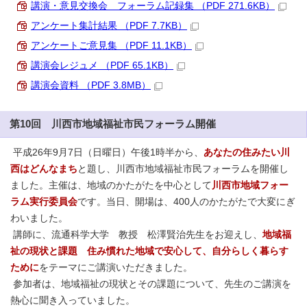
講演・意見交換会 フォーラム記録集 （PDF 271.6KB）
アンケート集計結果 （PDF 7.7KB）
アンケートご意見集 （PDF 11.1KB）
講演会レジュメ （PDF 65.1KB）
講演会資料 （PDF 3.8MB）
第10回 川西市地域福祉市民フォーラム開催
平成26年9月7日（日曜日）午後1時半から、
あなたの住みたい川
西はどんなまち
と題し、川西市地域福祉市民フォーラムを開催し
ました。主催は、地域のかたがたを中心として
川西市地域フォー
ラム実行委員会
です。当日、開場は、400人のかたがたで大変にぎ
わいました。
講師に、流通科学大学 教授 松澤賢治先生をお迎えし、
地域福
祉の現状と課題 住み慣れた地域で安心して、自分らしく暮らす
ために
をテーマにご講演いただきました。
参加者は、地域福祉の現状とその課題について、先生のご講演を
熱心に聞き入っていました。