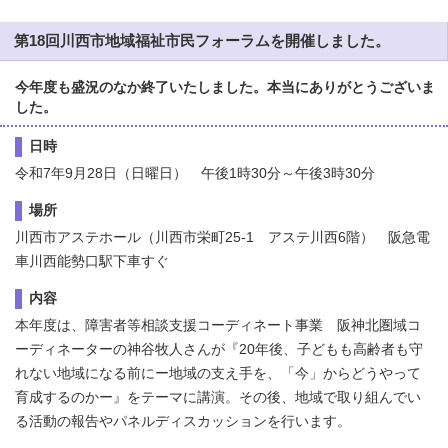
第18回川西市地域福祉市民フォーラムを開催しました。
今年度も盛況のなか終了いたしました。本当にありがとうございま
した。
日時
令和7年9月28日（日曜日） 午後1時30分～午後3時30分
場所
川西市アステホール（川西市栄町25-1 アステ川西6階） 阪急電
車川西能勢口駅下車すぐ
内容
本年度は、障害者等相談支援コーディネート事業 阪神北圏域コ
ーディネーターの神谷牧人さんが『20年後、子どもも高齢者も守
れない地域になる前にー地域の支え手を、「今」からどうやって
育成するのかー』をテーマに講演。その後、地域で取り組んでい
る活動の報告やパネルディスカッションを行います。