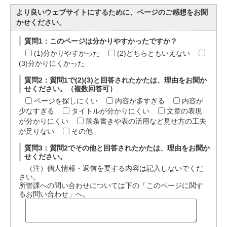
より良いウェブサイトにするために、ページのご感想をお聞
かせください。
質問1：このページは分かりやすかったですか？
(1)分かりやすかった
(2)どちらともいえない
(3)分かりにくかった
質問2：質問1で(2)(3)と回答されたかたは、理由をお聞か
せください。（複数回答可）
ページを探しにくい
内容が多すぎる
内容が
少なすぎる
タイトルが分かりにくい
文章の表現
が分かりにくい
箇条書きや表の活用など見せ方の工夫
が足りない
その他
質問3：質問2でその他と回答されたかたは、理由をお聞か
せください。
（注）個人情報・返信を要する内容は記入しないでくだ
さい。
所管課への問い合わせについては下の「このページに関す
るお問い合わせ」へ。