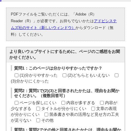
PDFファイルをご覧いただくには、「Adobe（R）
Reader（R）」が必要です。お持ちでないかたは
アドビシステ
ムズ社のサイト（新しいウィンドウ）
からダウンロード（無
料）してください。
より良いウェブサイトにするために、ページのご感想をお聞
かせください。
質問1：このページは分かりやすかったですか？
(1)分かりやすかった
(2)どちらともいえない
(3)分かりにくかった
質問2：質問1で(2)(3)と回答されたかたは、理由をお聞か
せください。（複数回答可）
ページを探しにくい
内容が多すぎる
内容が
少なすぎる
タイトルが分かりにくい
文章の表現
が分かりにくい
箇条書きや表の活用など見せ方の工夫
が足りない
その他
質問3：質問2でその他と回答されたかたは、理由をお聞か