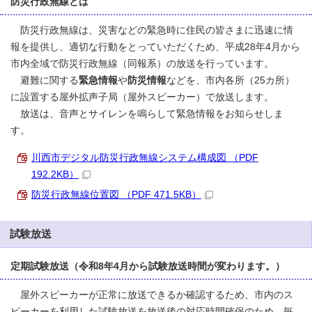
防災行政無線とは
防災行政無線は、災害などの緊急時に住民の皆さまに迅速に情
報を提供し、適切な行動をとっていただくため、平成28年4月から
市内全域で防災行政無線（同報系）の放送を行っています。
避難に関する
緊急情報
や
防災情報
などを、市内各所（25カ所）
に設置する屋外拡声子局（屋外スピーカー）で放送します。
放送は、音声とサイレンを鳴らして緊急情報をお知らせしま
す。
川西市デジタル防災行政無線システム構成図 （PDF
192.2KB）
防災行政無線位置図 （PDF 471.5KB）
試験放送
定期試験放送（令和8年4月から試験放送時間が変わります。）
屋外スピーカーが正常に放送できるか確認するため、市内のス
ピーカーを利用した試験放送を放送後の対応時間確保のため、毎