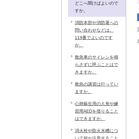
どこへ聞けばよいので
すか。
消防本部や消防署への
問い合わせなどは、
119番でよいのです
か。
救急車のサイレンを鳴
らさずに呼ぶことはで
きますか。
救急の講習は行ってい
ますか。
心肺蘇生用の人形や練
習用AEDを借りること
はできますか。
消火栓や防火水槽につ
いて何か注意すること