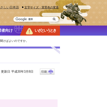
やさしい日本語
文字サイズ・背景色の変更
業者向け
いざというとき
へ聞けばよいのですか。
新日 平成30年3月8日
印刷