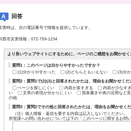
回答
災害時は、次の電話番号で情報を提供しています。
川西市災害情報：072-759-1234
より良いウェブサイトにするために、ページのご感想をお聞かせく
質問1：このページは分かりやすかったですか？
(1)分かりやすかった
(2)どちらともいえない
(3)
質問2：質問1で(2)(3)と回答されたかたは、理由をお聞かせく
ページを探しにくい
内容が多すぎる
内容が少なす
い
文章の表現が分かりにくい
箇条書きや表の活用など見
の他
質問3：質問2でその他と回答されたかたは、理由をお聞かせく
（注）個人情報・返信を要する内容は記入しないでください。
所管課への問い合わせについては下の「このページに関するお問