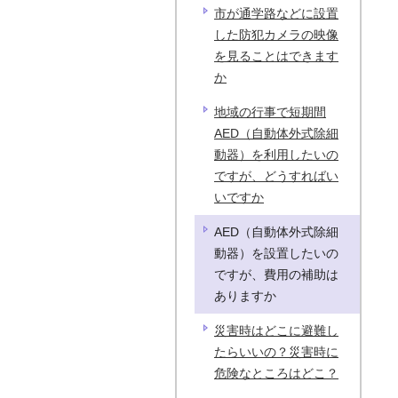
市が通学路などに設置
した防犯カメラの映像
を見ることはできます
か
地域の行事で短期間
AED（自動体外式除細
動器）を利用したいの
ですが、どうすればい
いですか
AED（自動体外式除細
動器）を設置したいの
ですが、費用の補助は
ありますか
災害時はどこに避難し
たらいいの？災害時に
危険なところはどこ？