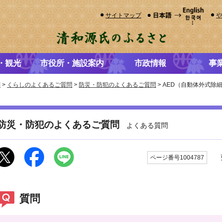
サイトマップ
・観光
市役所・施設案内
市政情報
事
問
>
くらしのよくあるご質問
>
防災・防犯のよくあるご質問
> AED（自動体外式
防災・防犯のよくあるご質問
よくある質問
更
ページ番号1004787
質問