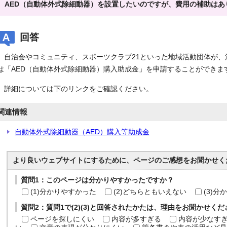
AED（自動体外式除細動器）を設置したいのですが、費用の補助はあ
回答
自治会やコミュニティ、スポーツクラブ21といった地域活動団体が、
は「AED（自動体外式除細動器）購入助成金」を申請することができま
詳細については下のリンクをご確認ください。
関連情報
自動体外式除細動器（AED）購入等助成金
より良いウェブサイトにするために、ページのご感想をお聞かせく
質問1：このページは分かりやすかったですか？
(1)分かりやすかった
(2)どちらともいえない
(3)
質問2：質問1で(2)(3)と回答されたかたは、理由をお聞かせく
ページを探しにくい
内容が多すぎる
内容が少なす