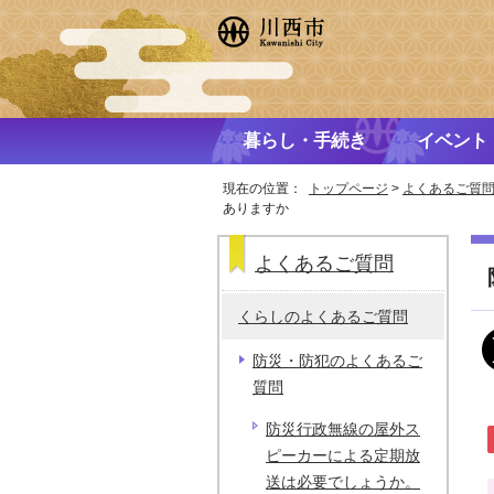
暮らし・手続き
イベント
現在の位置：
トップページ
>
よくあるご質
ありますか
よくあるご質問
くらしのよくあるご質問
防災・防犯のよくあるご
質問
防災行政無線の屋外ス
ピーカーによる定期放
送は必要でしょうか。