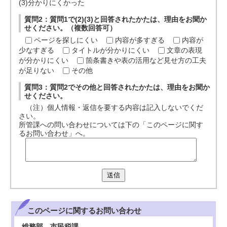
(3)分かりにくかった
質問2：質問1で(2)(3)と回答されたかたは、理由をお聞か
せください。（複数回答可）
ページを探しにくい
内容が多すぎる
内容が
少なすぎる
タイトルが分かりにくい
文章の表現
が分かりにくい
箇条書きや表の活用など見せ方の工夫
が足りない
その他
質問3：質問2でその他と回答されたかたは、理由をお聞か
せください。
（注）個人情報・返信を要する内容は記入しないでくだ
さい。
所管課への問い合わせについては下の「このページに関す
るお問い合わせ」へ。
送信
このページに関する
お問い合わせ
総務部 市民税課