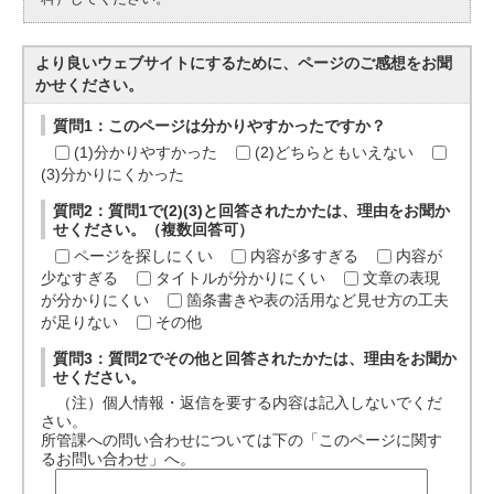
より良いウェブサイトにするために、ページのご感想をお聞
かせください。
質問1：このページは分かりやすかったですか？
(1)分かりやすかった
(2)どちらともいえない
(3)分かりにくかった
質問2：質問1で(2)(3)と回答されたかたは、理由をお聞か
せください。（複数回答可）
ページを探しにくい
内容が多すぎる
内容が
少なすぎる
タイトルが分かりにくい
文章の表現
が分かりにくい
箇条書きや表の活用など見せ方の工夫
が足りない
その他
質問3：質問2でその他と回答されたかたは、理由をお聞か
せください。
（注）個人情報・返信を要する内容は記入しないでくだ
さい。
所管課への問い合わせについては下の「このページに関す
るお問い合わせ」へ。