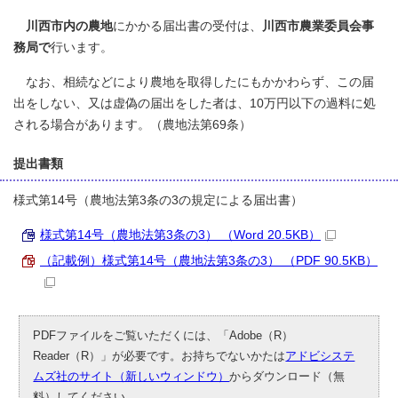
川西市内の農地
にかかる届出書の受付は、
川西市農業委員会事
務局で
行います。
なお、相続などにより農地を取得したにもかかわらず、この届
出をしない、又は虚偽の届出をした者は、10万円以下の過料に処
される場合があります。（農地法第69条）
提出書類
様式第14号（農地法第3条の3の規定による届出書）
様式第14号（農地法第3条の3） （Word 20.5KB）
（記載例）様式第14号（農地法第3条の3） （PDF 90.5KB）
PDFファイルをご覧いただくには、「Adobe（R）
Reader（R）」が必要です。お持ちでないかたは
アドビシステ
ムズ社のサイト（新しいウィンドウ）
からダウンロード（無
料）してください。