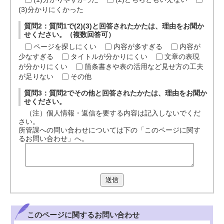
(3)分かりにくかった
質問2：質問1で(2)(3)と回答されたかたは、理由をお聞か
せください。（複数回答可）
ページを探しにくい
内容が多すぎる
内容が
少なすぎる
タイトルが分かりにくい
文章の表現
が分かりにくい
箇条書きや表の活用など見せ方の工夫
が足りない
その他
質問3：質問2でその他と回答されたかたは、理由をお聞か
せください。
（注）個人情報・返信を要する内容は記入しないでくだ
さい。
所管課への問い合わせについては下の「このページに関す
るお問い合わせ」へ。
送信
このページに関する
お問い合わせ