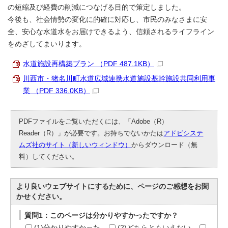
の短縮及び経費の削減につなげる目的で策定しました。
今後も、社会情勢の変化に的確に対応し、市民のみなさまに安
全、安心な水道水をお届けできるよう、信頼されるライフライン
をめざしてまいります。
水道施設再構築プラン （PDF 487.1KB）
川西市・猪名川町水道広域連携水道施設基幹施設共同利用事
業 （PDF 336.0KB）
PDFファイルをご覧いただくには、「Adobe（R）
Reader（R）」が必要です。お持ちでないかたは
アドビシステ
ムズ社のサイト（新しいウィンドウ）
からダウンロード（無
料）してください。
より良いウェブサイトにするために、ページのご感想をお聞
かせください。
質問1：このページは分かりやすかったですか？
(1)分かりやすかった
(2)どちらともいえない