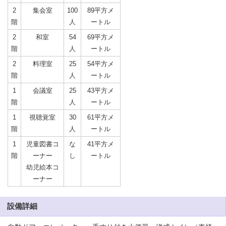
2
集会室
100
89平方メ
階
人
ートル
2
和室
54
69平方メ
階
人
ートル
2
料理室
25
54平方メ
階
人
ートル
1
会議室
25
43平方メ
階
人
ートル
1
視聴覚室
30
61平方メ
階
人
ートル
1
児童図書コ
な
41平方メ
階
ーナー
し
ートル
幼児絵本コ
ーナー
設備詳細