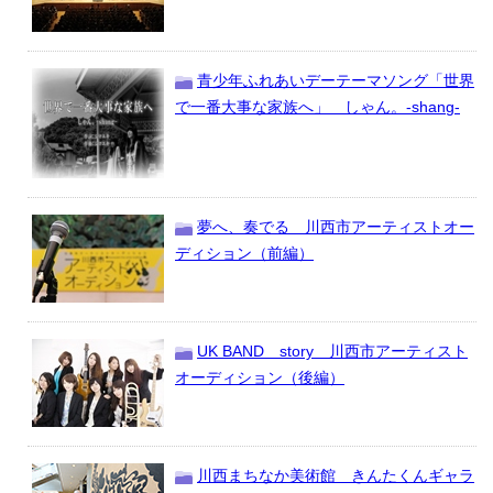
青少年ふれあいデーテーマソング「世界
で一番大事な家族へ」 しゃん。-shang-
夢へ、奏でる 川西市アーティストオー
ディション（前編）
UK BAND story 川西市アーティスト
オーディション（後編）
川西まちなか美術館 きんたくんギャラ