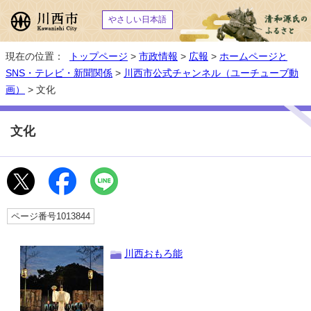
やさしい日本語
現在の位置：
トップページ
>
市政情報
>
広報
>
ホームページと
SNS・テレビ・新聞関係
>
川西市公式チャンネル（ユーチューブ動
画）
> 文化
文化
ページ番号1013844
川西おもろ能