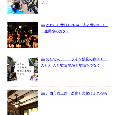
リー
かわにし音灯り2014 人と音と灯り
一生懸命のカタチ
のせでんアートライン妙見の森2015
人と人 人と地域 地域と地域をつなぐ
川西市郷土館 歴史と文化にふれる街