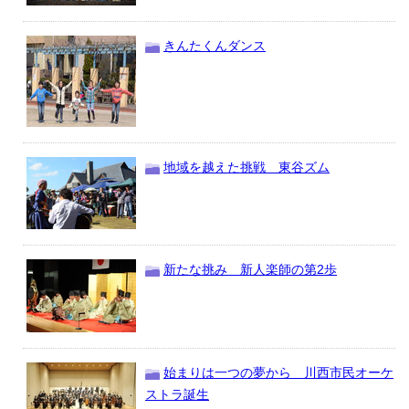
きんたくんダンス
地域を越えた挑戦 東谷ズム
新たな挑み 新人楽師の第2歩
始まりは一つの夢から 川西市民オーケ
ストラ誕生