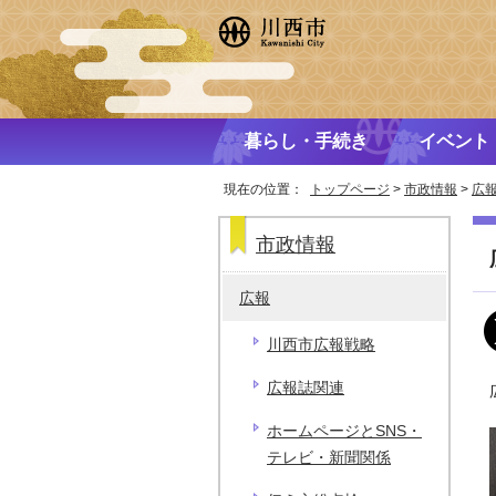
暮らし・手続き
イベント
現在の位置：
トップページ
>
市政情報
>
広
市政情報
広報
川西市広報戦略
広報誌関連
ホームページとSNS・
テレビ・新聞関係