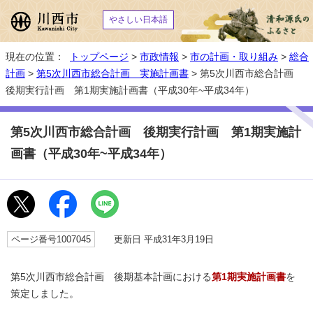
やさしい日本語
現在の位置：
トップページ
>
市政情報
>
市の計画・取り組み
>
総合
計画
>
第5次川西市総合計画 実施計画書
> 第5次川西市総合計画
後期実行計画 第1期実施計画書（平成30年~平成34年）
第5次川西市総合計画 後期実行計画 第1期実施計
画書（平成30年~平成34年）
ページ番号1007045
更新日 平成31年3月19日
第5次川西市総合計画 後期基本計画における
第1期実施計画書
を
策定しました。