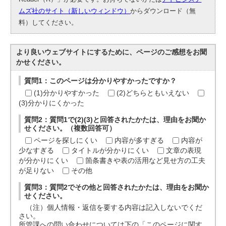
ムズ社のサイト（新しいウィンドウ）
からダウンロード（無
料）してください。
より良いウェブサイトにするために、ページのご感想をお聞
かせください。
質問1：このページは分かりやすかったですか？
(1)分かりやすかった
(2)どちらともいえない
(3)分かりにくかった
質問2：質問1で(2)(3)と回答されたかたは、理由をお聞か
せください。（複数回答可）
ページを探しにくい
内容が多すぎる
内容が
少なすぎる
タイトルが分かりにくい
文章の表現
が分かりにくい
箇条書きや表の活用など見せ方の工夫
が足りない
その他
質問3：質問2でその他と回答されたかたは、理由をお聞か
せください。
（注）個人情報・返信を要する内容は記入しないでくだ
さい。
所管課への問い合わせについては下の「このページに関す