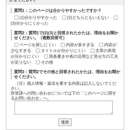
質問1：このページは分かりやすかったですか？
(1)分かりやすかった
(2)どちらともいえない
(3)分かりにくかった
質問2：質問1で(2)(3)と回答されたかたは、理由をお聞か
せください。（複数回答可）
ページを探しにくい
内容が多すぎる
内容が
少なすぎる
タイトルが分かりにくい
文章の表現
が分かりにくい
箇条書きや表の活用など見せ方の工夫
が足りない
その他
質問3：質問2でその他と回答されたかたは、理由をお聞か
せください。
（注）個人情報・返信を要する内容は記入しないでくだ
さい。
所管課への問い合わせについては下の「このページに関す
るお問い合わせ」へ。
送信