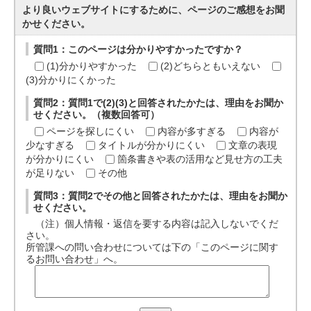
より良いウェブサイトにするために、ページのご感想をお聞
かせください。
質問1：このページは分かりやすかったですか？
(1)分かりやすかった
(2)どちらともいえない
(3)分かりにくかった
質問2：質問1で(2)(3)と回答されたかたは、理由をお聞か
せください。（複数回答可）
ページを探しにくい
内容が多すぎる
内容が
少なすぎる
タイトルが分かりにくい
文章の表現
が分かりにくい
箇条書きや表の活用など見せ方の工夫
が足りない
その他
質問3：質問2でその他と回答されたかたは、理由をお聞か
せください。
（注）個人情報・返信を要する内容は記入しないでくだ
さい。
所管課への問い合わせについては下の「このページに関す
るお問い合わせ」へ。