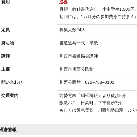
費用
必要
月額（教科書代込） 小中学生1,500円、
初回には、1カ月分の参加費をご持参く
定員
募集人数24人
持ち物
書道道具一式、半紙
講師
川西市書道協会講師
主催
川西市川西公民館
問い合わせ
川西公民館 072−758−0103
交通案内
能勢電鉄「絹延橋駅」より徒歩5分
阪急バス「日高町」下車徒歩7分
もしくは阪急電鉄「川西能勢口駅」より
関連情報