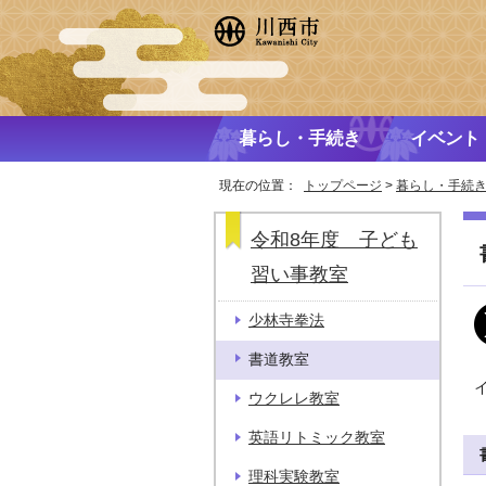
暮らし・手続き
イベント
現在の位置：
トップページ
>
暮らし・手続
令和8年度 子ども
習い事教室
少林寺拳法
書道教室
ウクレレ教室
英語リトミック教室
理科実験教室