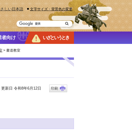
やさしい日本語
文字サイズ・背景色の変更
業者向け
いざというとき
室
> 書道教室
新日 令和8年6月12日
印刷