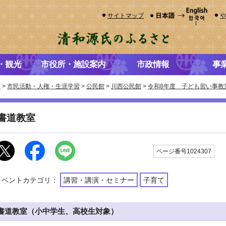
サイトマップ
・観光
市役所・施設案内
市政情報
事
き
>
市民活動・人権・生涯学習
>
公民館
>
川西公民館
>
令和8年度 子ども習い事教
書道教室
更
ページ番号1024307
イベントカテゴリ：
講習・講演・セミナー
子育て
書道教室（小中学生、高校生対象）