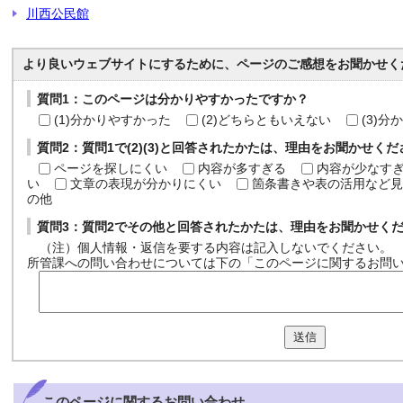
川西公民館
より良いウェブサイトにするために、ページのご感想をお聞かせく
質問1：このページは分かりやすかったですか？
(1)分かりやすかった
(2)どちらともいえない
(3)
質問2：質問1で(2)(3)と回答されたかたは、理由をお聞かせく
ページを探しにくい
内容が多すぎる
内容が少なす
い
文章の表現が分かりにくい
箇条書きや表の活用など見
の他
質問3：質問2でその他と回答されたかたは、理由をお聞かせく
（注）個人情報・返信を要する内容は記入しないでください。
所管課への問い合わせについては下の「このページに関するお問
送信
このページに関する
お問い合わせ