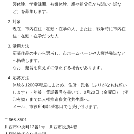
襲体験、学童疎開、被爆体験、親や祖父母から聞いた話な
ど）を募集します。
対象
現在、市内在住・在勤・在学の人、または、戦争時に市内在
住・在勤・在学だった人
活用方法
応募作品の中から選考し、市ホームページや人権啓発誌など
へ掲載します。
なお、趣旨を変えずに修正する場合があります。
応募方法
体験を1200字程度にまとめ、住所・氏名（ふりがなもお願い
します）・年齢・電話番号を書いて、8月28日（金曜日）（消
印有効）までに人権推進多文化共生課へ。
メール、市役所4階4番窓口でも受け付けます。
〒666-8501
川西市中央町12番1号 川西市役所4階