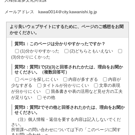
人権推進多文化共生課
メールアドレス kawa0014＠city.kawanishi.lg.jp
より良いウェブサイトにするために、ページのご感想をお聞
かせください。
質問1：このページは分かりやすかったですか？
(1)分かりやすかった
(2)どちらともいえない
(3)分かりにくかった
質問2：質問1で(2)(3)と回答されたかたは、理由をお聞か
せください。（複数回答可）
ページを探しにくい
内容が多すぎる
内容が
少なすぎる
タイトルが分かりにくい
文章の表現
が分かりにくい
箇条書きや表の活用など見せ方の工夫
が足りない
その他
質問3：質問2でその他と回答されたかたは、理由をお聞か
せください。
（注）個人情報・返信を要する内容は記入しないでくだ
さい。
所管課への問い合わせについては下の「このページに関す
るお問い合わせ」へ。