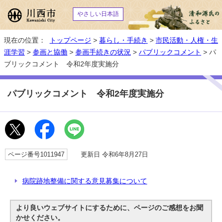
やさしい日本語
現在の位置：
トップページ
>
暮らし・手続き
>
市民活動・人権・生
涯学習
>
参画と協働
>
参画手続きの状況
>
パブリックコメント
> パ
ブリックコメント 令和2年度実施分
パブリックコメント 令和2年度実施分
ページ番号1011947
更新日 令和6年8月27日
病院跡地整備に関する意見募集について
より良いウェブサイトにするために、ページのご感想をお聞
かせください。