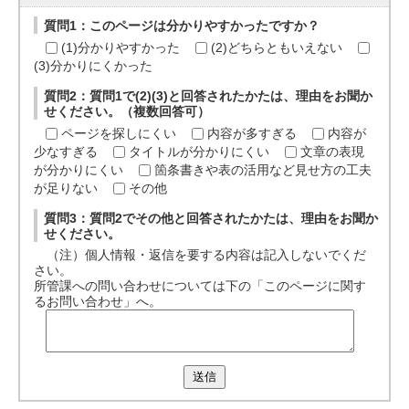
質問1：このページは分かりやすかったですか？
(1)分かりやすかった
(2)どちらともいえない
(3)分かりにくかった
質問2：質問1で(2)(3)と回答されたかたは、理由をお聞か
せください。（複数回答可）
ページを探しにくい
内容が多すぎる
内容が
少なすぎる
タイトルが分かりにくい
文章の表現
が分かりにくい
箇条書きや表の活用など見せ方の工夫
が足りない
その他
質問3：質問2でその他と回答されたかたは、理由をお聞か
せください。
（注）個人情報・返信を要する内容は記入しないでくだ
さい。
所管課への問い合わせについては下の「このページに関す
るお問い合わせ」へ。
送信