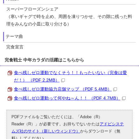
スーパーフローズンシェア
（寒いギャグで時を止め、周囲を凍りつかせ、その隙に残った料
理をみんなの小皿に取り分ける）
テーマ曲
完食宣言
完食戦士 中年カラダの活躍はこちらから
食べ残しゼロ運動でなくそう！！もったいない（完食は愛
だ！） （PDF 2.2MB）
食べ残しゼロ運動協力店舗マップ （PDF 5.4MB）
食べ残しゼロ運動って何やね～ん！！ （PDF 4.7MB）
PDFファイルをご覧いただくには、「Adobe（R）
Reader（R）」が必要です。お持ちでないかたは
アドビシステ
ムズ社のサイト（新しいウィンドウ）
からダウンロード（無
料）してください。