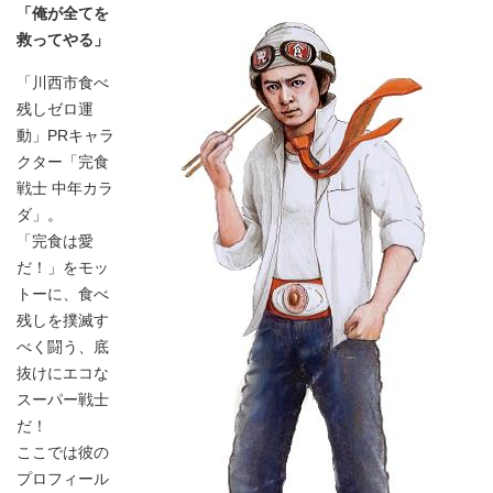
「俺が全てを
救ってやる」
「川西市食べ
残しゼロ運
動」PRキャラ
クター「完食
戦士 中年カラ
ダ」。
「完食は愛
だ！」をモッ
トーに、食べ
残しを撲滅す
べく闘う、底
抜けにエコな
スーパー戦士
だ！
ここでは彼の
プロフィール