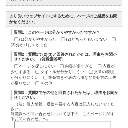
より良いウェブサイトにするために、ページのご感想をお聞
かせください。
質問1：このページは分かりやすかったですか？
(1)分かりやすかった
(2)どちらともいえない
(3)分かりにくかった
質問2：質問1で(2)(3)と回答されたかたは、理由をお聞か
せください。（複数回答可）
ページを探しにくい
内容が多すぎる
内容が
少なすぎる
タイトルが分かりにくい
文章の表現
が分かりにくい
箇条書きや表の活用など見せ方の工夫
が足りない
その他
質問3：質問2でその他と回答されたかたは、理由をお聞か
せください。
（注）個人情報・返信を要する内容は記入しないでくだ
さい。
所管課への問い合わせについては下の「このページに関す
るお問い合わせ」へ。