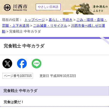
やさしい日本語
現在の位置：
トップページ
>
暮らし・手続き
>
ごみ・環境・斎場・
霊園・上下水道局
>
ごみ減量・リサイクル
>
川西市食べ残しゼロ運
動
> 完食戦士 中年カラダ
完食戦士 中年カラダ
ページ番号1007315
更新日 平成30年10月22日
完食戦士 中年カラダ
完食は愛だ！