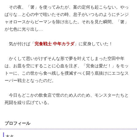
その夜、「箸」を使ってみたが、案の定何も起こらない。やっ
ぱりな…と心の中で呟いたその時、息子がいつものようにチンジ
ャオロースからピーマンを除け出した。それを見た瞬間、「箸」
が七色に光り出し…
気が付けば「
完食戦士 中年カラダ
」に変身していた！
かくして思いがけずそんな形で夢を叶えてしまった空田中年
は、お皿を空にすることに心血を注ぎ、「完食は愛だ！」をモッ
トーに、この世から食べ残しを撲滅すべく闘う底抜けにエコなス
ーパー戦士となったのだ。
今日もどこかの飲食店で世のため人のため、モンスターたちと
死闘を繰り広げている。
プロフィール
本名