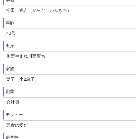
空田 完吉（からだ かんきち）
年齢
40代
出身
川西生まれ川西育ち
家族
妻子（小2息子）
職業
会社員
モットー
完食は愛だ
得意技