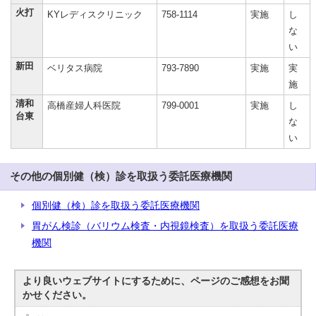
火打
KYレディスクリニック
758-1114
実施
し
な
い
新田
ベリタス病院
793-7890
実施
実
施
清和
高橋産婦人科医院
799-0001
実施
し
台東
な
い
その他の個別健（検）診を取扱う委託医療機関
個別健（検）診を取扱う委託医療機関
胃がん検診（バリウム検査・内視鏡検査）を取扱う委託医療
機関
より良いウェブサイトにするために、ページのご感想をお聞
かせください。