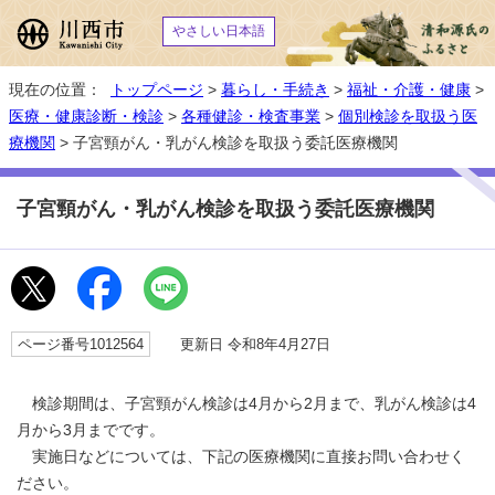
やさしい日本語
現在の位置：
トップページ
>
暮らし・手続き
>
福祉・介護・健康
>
医療・健康診断・検診
>
各種健診・検査事業
>
個別検診を取扱う医
療機関
> 子宮頸がん・乳がん検診を取扱う委託医療機関
子宮頸がん・乳がん検診を取扱う委託医療機関
ページ番号1012564
更新日 令和8年4月27日
検診期間は、子宮頸がん検診は4月から2月まで、乳がん検診は4
月から3月までです。
実施日などについては、下記の医療機関に直接お問い合わせく
ださい。