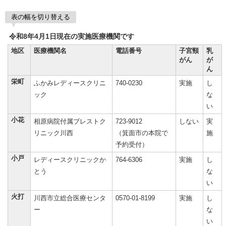
表の幅を切り替える
令和8年4月1日現在の実施医療機関です
地区
医療機関名
電話番号
子宮頸
乳
がん
が
ん
栄町
ふかみレディースクリニ
740-0230
実施
し
ック
な
い
小花
相原病院付属ブレストク
723-9012
しない
実
リニック川西
（箕面市の本院で
施
予約受付）
小戸
レディースクリニックか
764-6306
実施
し
とう
な
い
火打
川西市立総合医療センタ
0570-01-8199
実施
し
ー
な
い