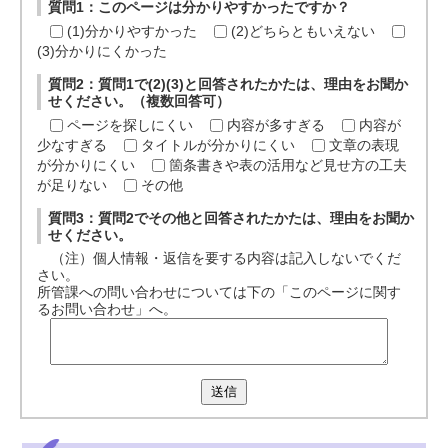
質問1：このページは分かりやすかったですか？
(1)分かりやすかった
(2)どちらともいえない
(3)分かりにくかった
質問2：質問1で(2)(3)と回答されたかたは、理由をお聞か
せください。（複数回答可）
ページを探しにくい
内容が多すぎる
内容が
少なすぎる
タイトルが分かりにくい
文章の表現
が分かりにくい
箇条書きや表の活用など見せ方の工夫
が足りない
その他
質問3：質問2でその他と回答されたかたは、理由をお聞か
せください。
（注）個人情報・返信を要する内容は記入しないでくだ
さい。
所管課への問い合わせについては下の「このページに関す
るお問い合わせ」へ。
送信