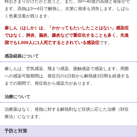
時おさまりかけたかと思うと、また、39〜40度の高熱と発疹がで
ます。高熱は3〜4日で解熱し、次第に発疹も消失します。しばら
く色素沈着が残ります。
麻しん（はしか）は、「かかってもたいしたことはない」感染症
ではなく、肺炎、脳炎、腸炎などで重症化することも多く、先進
国でも1,000人に1人死亡するとされている感染症
です。
感染経路について
麻しんは、空気感染、飛まつ感染、接触感染で感染します。周囲
への感染可能期間は、発症日の1日前から解熱後3日間を経過する
までの期間で、発症前から感染力があります。
治療について
治療薬はなく、発熱に対する解熱剤など症状に応じた治療（対症
療法）になります。
予防と対策