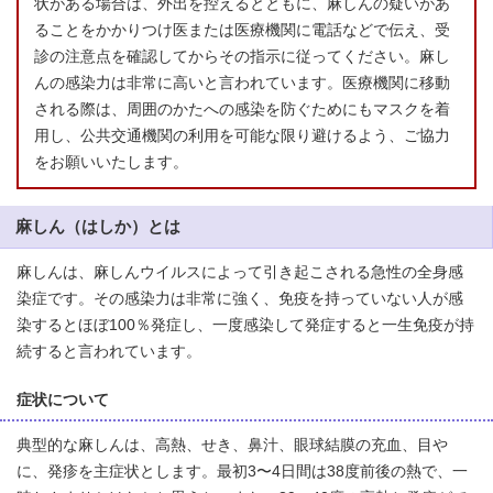
状がある場合は、外出を控えるとともに、麻しんの疑いがあ
ることをかかりつけ医または医療機関に電話などで伝え、受
診の注意点を確認してからその指示に従ってください。麻し
んの感染力は非常に高いと言われています。医療機関に移動
される際は、周囲のかたへの感染を防ぐためにもマスクを着
用し、公共交通機関の利用を可能な限り避けるよう、ご協力
をお願いいたします。
麻しん（はしか）とは
麻しんは、麻しんウイルスによって引き起こされる急性の全身感
染症です。その感染力は非常に強く、免疫を持っていない人が感
染するとほぼ100％発症し、一度感染して発症すると一生免疫が持
続すると言われています。
症状について
典型的な麻しんは、高熱、せき、鼻汁、眼球結膜の充血、目や
に、発疹を主症状とします。最初3〜4日間は38度前後の熱で、一