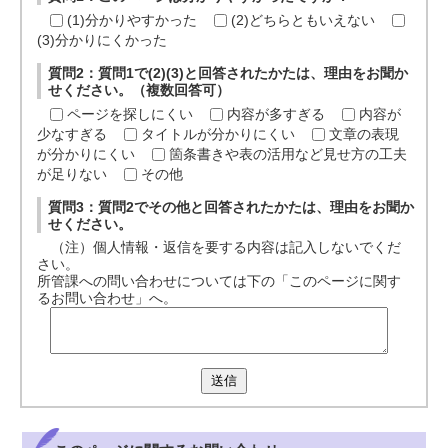
(1)分かりやすかった
(2)どちらともいえない
(3)分かりにくかった
質問2：質問1で(2)(3)と回答されたかたは、理由をお聞か
せください。（複数回答可）
ページを探しにくい
内容が多すぎる
内容が
少なすぎる
タイトルが分かりにくい
文章の表現
が分かりにくい
箇条書きや表の活用など見せ方の工夫
が足りない
その他
質問3：質問2でその他と回答されたかたは、理由をお聞か
せください。
（注）個人情報・返信を要する内容は記入しないでくだ
さい。
所管課への問い合わせについては下の「このページに関す
るお問い合わせ」へ。
送信