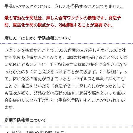
手洗いやマスクだけでは、麻しんを予防することはできません。
最も有効な予防法は、麻しん含有ワクチンの接種です。発症予
防、重症化予防の観点から、2回接種することが重要です。
麻しん（はしか）予防接種について
ワクチンを接種することで、95％程度の人が麻しんウイルスに対
する免疫を獲得することができ、2回の接種を受けることでより強
い免疫にするとともに、1回の接種では抗体が充分に産生されなか
ったかたの多くにも免疫をつけることができます。2回接種によっ
て、体に免疫の備えができていると、ウイルスを早期に抑えこむ
ことで、発症を防いだり（発症予防）、麻しんにかかったとして
も症状が軽く、発熱などの症状の強さ、肺炎や脳炎といった重い
合併症のリスクを下げたり（重症化予防）することが知られてい
ます。
定期予防接種について
第1期：1歳〜2歳の前日まで