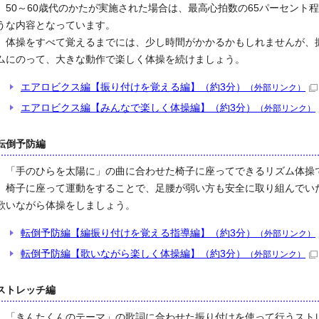
50～60歳代のかたが実施された場合は、最高心拍数の65パーセント
うな内容となっています。
体操をすべて覚えるまでには、少し時間がかかるかもしれませんが、
ムにのって、大きな動作で楽しく体操を続けましょう。
エアロビクス編【振り付けを覚える編】（約3分）
（外部リンク）
エアロビクス編【みんなで楽しく体操編】（約3分）
（外部リンク）
転倒予防編
「手のひらを太陽に」の曲に合わせた椅子に座ってできるリズム体操
椅子に座って運動をすることで、足腰が弱い方も安全に取り組んでい
歌いながら体操をしましょう。
転倒予防編【編振り付けを覚える指導編】（約3分）
（外部リンク）
転倒予防編【歌いながら楽しく体操編】（約3分）
（外部リンク）
ストレッチ編
「きんたくんのテーマ」の歌詞に合わせた振り付けを使って行うスト