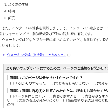
歩く際の歩幅
時間
頻度
また、インターバル速歩を実践しましょう。インターバル速歩とは、
返すウォーキングで、脂肪燃焼及び下肢の筋力UPに有効です。
ウォーキングはどなたでも手軽に取り組んでいただける運動です。
D
行いましょう。
ウォーキング編（約6分）
（外部リンク）
より良いウェブサイトにするために、ページのご感想をお聞かせく
質問1：このページは分かりやすかったですか？
(1)分かりやすかった
(2)どちらともいえない
(3)
質問2：質問1で(2)(3)と回答されたかたは、理由をお聞かせく
ページを探しにくい
内容が多すぎる
内容が少なす
い
文章の表現が分かりにくい
箇条書きや表の活用など見
の他