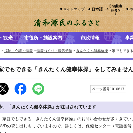
サイトマップ
・観光
市役所・施設案内
市政情報
事
き
>
福祉・介護・健康
>
健康づくり・病気予防
>
きんたくん健幸体操
> 家でもでき
家でもできる「きんたくん健幸体操」をしてみませ
更
ページ番号1010817
今、「きんたくん健幸体操」が注目されています
家庭でもできる「きんたくん健幸体操」のお問い合わせが多くきてい
DVDの貸し出しもしていますので、詳しくは、保健センター（電話番号：7