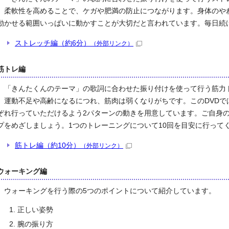
柔軟性を高めることで、ケガや肥満の防止につながります。身体のや
動かせる範囲いっぱいに動かすことが大切だと言われています。毎日続
ストレッチ編（約6分）
（外部リンク）
筋トレ編
「きんたくんのテーマ」の歌詞に合わせた振り付けを使って行う筋力ト
運動不足や高齢になるにつれ、筋肉は弱くなりがちです。この
DVD
ぞれ行っていただけるよう2パターンの動きを用意しています。ご自身
プをめざしましょう。1つのトレーニング
について
10回を目安に行って
筋トレ編（約10分）
（外部リンク）
ウォーキング編
ウォーキングを行う際の5つのポイントについて紹介しています。
正しい姿勢
腕の振り方