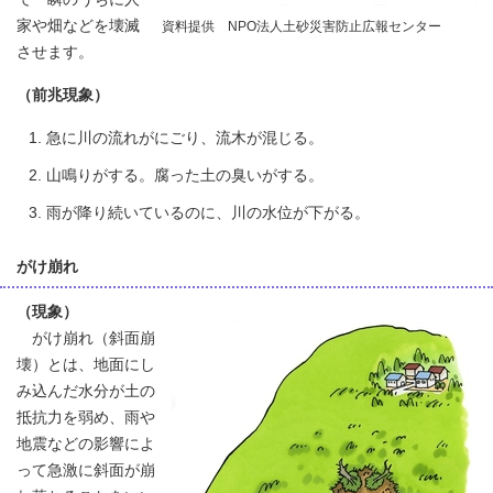
家や畑などを壊滅
資料提供 NPO法人土砂災害防止広報センター
させます。
（前兆現象）
急に川の流れがにごり、流木が混じる。
山鳴りがする。腐った土の臭いがする。
雨が降り続いているのに、川の水位が下がる。
がけ崩れ
（現象）
がけ崩れ（斜面崩
壊）とは、地面にし
み込んだ水分が土の
抵抗力を弱め、雨や
地震などの影響によ
って急激に斜面が崩