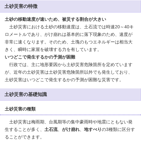
土砂災害の特徴
土砂の移動速度が速いため、被災する割合が大きい
土砂災害における土砂の移動速度は、土石流では時速20～40キ
ロメートルであり、がけ崩れは基本的に落下現象のため、速度が
非常に速くなります。そのため、土塊のもつエネルギーは相当大
きく、瞬時に家屋を破壊する力を有しています。
いつどこで発生するかの予測が困難
行政では、主に地形要因から土砂災害危険箇所を定めています
が、近年の土砂災害は土砂災害危険箇所以外でも発生しており、
土砂災害はいつどこで発生するかの予測が困難な災害です。
土砂災害の基礎知識
土砂災害の種類
土砂災害は梅雨期、台風期等の集中豪雨時や地震にともない発
生することが多く、
土石流
、
がけ崩れ
、
地すべり
の3種類に区分す
ることができます。