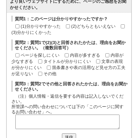
より良いウェブサイトにするために、ページのご感想をお聞
かせください。
質問1：このページは分かりやすかったですか？
(1)分かりやすかった
(2)どちらともいえない
(3)分かりにくかった
質問2：質問1で(2)(3)と回答されたかたは、理由をお聞か
せください。（複数回答可）
ページを探しにくい
内容が多すぎる
内容が
少なすぎる
タイトルが分かりにくい
文章の表現
が分かりにくい
箇条書きや表の活用など見せ方の工夫
が足りない
その他
質問3：質問2でその他と回答されたかたは、理由をお聞か
せください。
（注）個人情報・返信を要する内容は記入しないでくだ
さい。
所管課への問い合わせについては下の「このページに関す
るお問い合わせ」へ。
送信