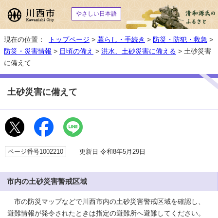
やさしい日本語
現在の位置：
トップページ
>
暮らし・手続き
>
防災・防犯・救急
>
防災・災害情報
>
日頃の備え
>
洪水、土砂災害に備える
> 土砂災害
に備えて
土砂災害に備えて
ページ番号1002210
更新日 令和8年5月29日
市内の土砂災害警戒区域
市の防災マップなどで川西市内の土砂災害警戒区域を確認し、
避難情報が発令されたときは指定の避難所へ避難してください。