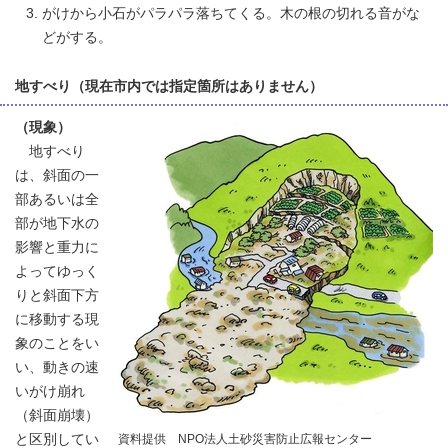
がけから小石がパラパラ落ちてくる。木の根の切れる音がな
どがする。
地すべり（現在市内では指定箇所はありません）
（現象）
地すべり
は、斜面の一
部あるいは全
部が地下水の
影響と重力に
よってゆっく
りと斜面下方
に移動する現
象のことをい
い、動きの速
いがけ崩れ
（斜面崩壊）
と区別してい
資料提供 NPO法人土砂災害防止広報センター