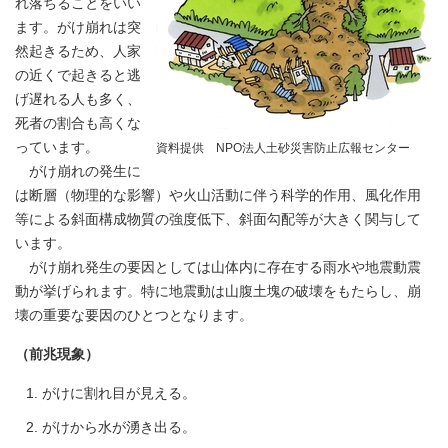
れ落ちることをいい
ます。がけ崩れは突
然起きるため、人家
の近くで起きると逃
げ遅れる人も多く、
死者の割合も高くな
っています。
資料提供 NPO法人土砂災害防止広報センター
がけ崩れの発生に
は断層（物理的な影響）や火山活動に伴う科学的作用、風化作用
等による斜面構成物質の強度低下、斜面勾配等が大きく関与して
います。
がけ崩れ発生の要因としては山体内に存在する雨水や地震動震
動が挙げられます。特に地震動は山腹土塊の破壊をもたらし、崩
壊の重要な要因のひとつとなります。
（前兆現象）
がけに割れ目が見える。
がけから水が湧き出る。