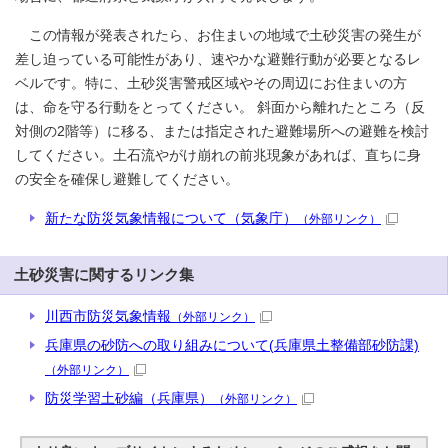
この情報が発表されたら、お住まいの地域で土砂災害の発生が
差し迫っている可能性があり、速やかな避難行動が必要となるレ
ベルです。特に、土砂災害警戒区域やその周辺にお住まいの方
は、命を守る行動をとってください。 斜面から離れたところ（反
対側の2階等）に移る、または指定された避難場所への避難を検討
してください。土石流やがけ崩れの前兆現象があれば、直ちに身
の安全を確保し避難してください。
新たな防災気象情報について（気象庁）
（外部リンク）
土砂災害に関するリンク集
川西市防災気象情報
（外部リンク）
兵庫県の砂防への取り組みについて(兵庫県土整備部砂防課)
（外部リンク）
防災学習土砂編（兵庫県）
（外部リンク）