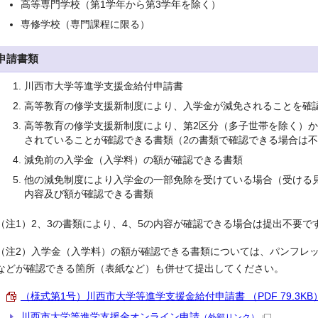
高等専門学校（第1学年から第3学年を除く）
専修学校（専門課程に限る）
申請書類
川西市大学等進学支援金給付申請書
高等教育の修学支援新制度により、入学金が減免されることを確
高等教育の修学支援新制度により、第2区分（多子世帯を除く）か
されていることが確認できる書類（2の書類で確認できる場合は
減免前の入学金（入学料）の額が確認できる書類
他の減免制度により入学金の一部免除を受けている場合（受ける
内容及び額が確認できる書類
（注1）2、3の書類により、4、5の内容が確認できる場合は提出不要で
（注2）入学金（入学料）の額が確認できる書類については、パンフレ
などが確認できる箇所（表紙など）も併せて提出してください。
（様式第1号）川西市大学等進学支援金給付申請書 （PDF 79.3KB
川西市大学等進学支援金オンライン申請
（外部リンク）