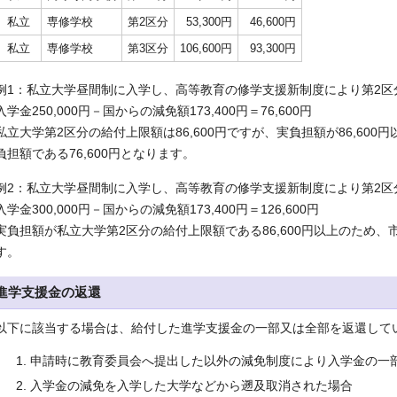
私立
専修学校
第2区分
53,300円
46,600円
私立
専修学校
第3区分
106,600円
93,300円
例1：私立大学昼間制に入学し、高等教育の修学支援新制度により第2区
入学金250,000円－国からの減免額173,400円＝76,600円
私立大学第2区分の給付上限額は86,600円ですが、実負担額が86,60
負担額である76,600円となります。
例2：私立大学昼間制に入学し、高等教育の修学支援新制度により第2区
入学金300,000円－国からの減免額173,400円＝126,600円
実負担額が私立大学第2区分の給付上限額である86,600円以上のため、市
す。
進学支援金の返還
以下に該当する場合は、給付した進学支援金の一部又は全部を返還して
申請時に教育委員会へ提出した以外の減免制度により入学金の一
入学金の減免を入学した大学などから遡及取消された場合