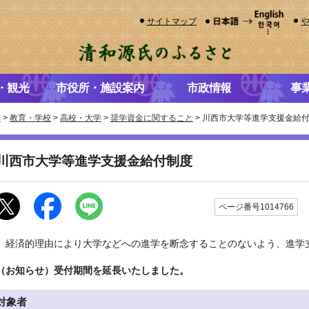
サイトマップ
・観光
市役所・施設案内
市政情報
事
き
>
教育・学校
>
高校・大学
>
奨学資金に関すること
> 川西市大学等進学支援金給
川西市大学等進学支援金給付制度
ページ番号1014766
経済的理由により大学などへの進学を断念することのないよう、進学
（お知らせ）受付期間を延長いたしました。
対象者