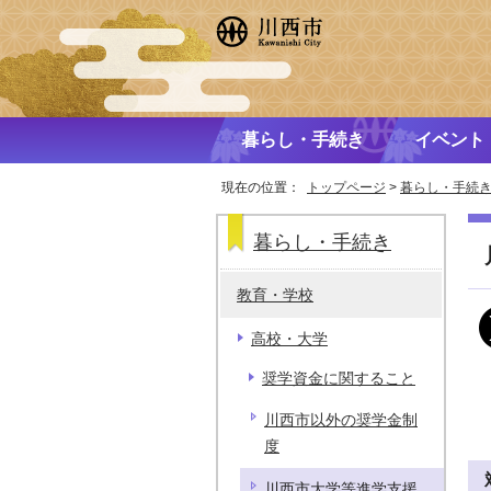
暮らし・手続き
イベント
現在の位置：
トップページ
>
暮らし・手続
暮らし・手続き
教育・学校
高校・大学
奨学資金に関すること
川西市以外の奨学金制
度
川西市大学等進学支援