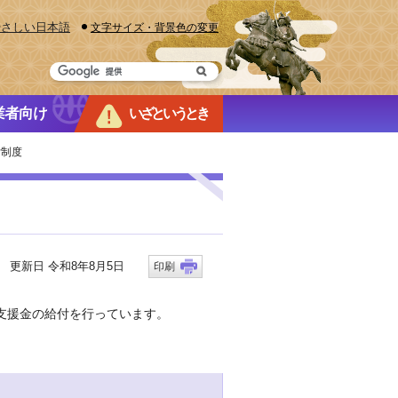
やさしい日本語
文字サイズ・背景色の変更
業者向け
いざというとき
付制度
更新日 令和8年8月5日
印刷
支援金の給付を行っています。