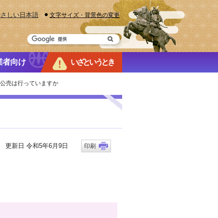
やさしい日本語
文字サイズ・背景色の変更
業者向け
いざというとき
ト公売は行っていますか
更新日 令和5年6月9日
印刷