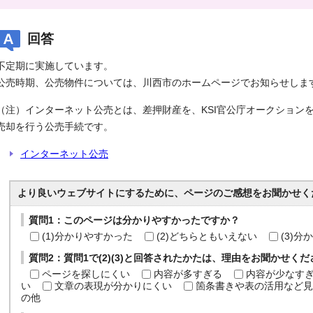
回答
不定期に実施しています。
公売時期、公売物件については、川西市のホームページでお知らせしま
（注）インターネット公売とは、差押財産を、KSI官公庁オークション
売却を行う公売手続です。
インターネット公売
より良いウェブサイトにするために、ページのご感想をお聞かせく
質問1：このページは分かりやすかったですか？
(1)分かりやすかった
(2)どちらともいえない
(3)
質問2：質問1で(2)(3)と回答されたかたは、理由をお聞かせく
ページを探しにくい
内容が多すぎる
内容が少なす
い
文章の表現が分かりにくい
箇条書きや表の活用など見
の他