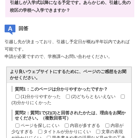
引越しが入学式以降になる予定です。あらかじめ、引越し先の
校区の学校へ入学できますか？
回答
引越し先が決まっており、引越し予定日が概ね半年以内であれば
可能です。
申請が必要ですので、学務課へお問い合わせください。
より良いウェブサイトにするために、ページのご感想をお聞
かせください。
質問1：このページは分かりやすかったですか？
(1)分かりやすかった
(2)どちらともいえない
(3)分かりにくかった
質問2：質問1で(2)(3)と回答されたかたは、理由をお聞か
せください。（複数回答可）
ページを探しにくい
内容が多すぎる
内容が
少なすぎる
タイトルが分かりにくい
文章の表現
が分かりにくい
箇条書きや表の活用など見せ方の工夫