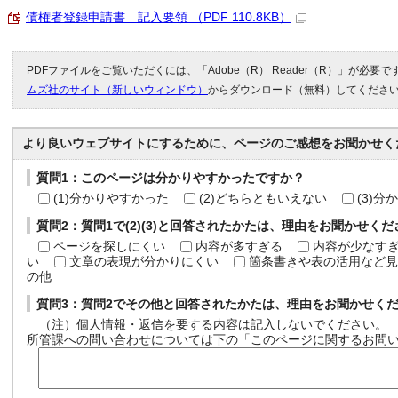
債権者登録申請書 記入要領 （PDF 110.8KB）
PDFファイルをご覧いただくには、「Adobe（R） Reader（R）」が必要
ムズ社のサイト（新しいウィンドウ）
からダウンロード（無料）してくださ
より良いウェブサイトにするために、ページのご感想をお聞かせく
質問1：このページは分かりやすかったですか？
(1)分かりやすかった
(2)どちらともいえない
(3)
質問2：質問1で(2)(3)と回答されたかたは、理由をお聞かせく
ページを探しにくい
内容が多すぎる
内容が少なす
い
文章の表現が分かりにくい
箇条書きや表の活用など見
の他
質問3：質問2でその他と回答されたかたは、理由をお聞かせく
（注）個人情報・返信を要する内容は記入しないでください。
所管課への問い合わせについては下の「このページに関するお問