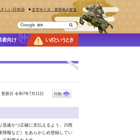
やさしい日本語
文字サイズ・背景色の変更
業者向け
いざというとき
新日 令和7年7月11日
印刷
り迅速かつ正確に支払えるよう、川西
座情報など）をあらかじめ登録してい