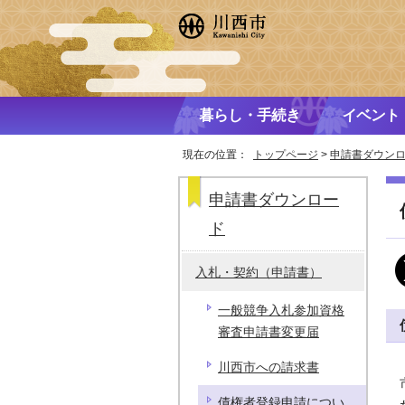
暮らし・手続き
イベント
現在の位置：
トップページ
>
申請書ダウン
申請書ダウンロー
ド
入札・契約（申請書）
一般競争入札参加資格
審査申請書変更届
川西市への請求書
債権者登録申請につい