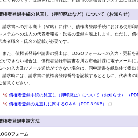
ただくものです。登録された情報は、川西市の財務会計システムに登録
債権者登録手続の見直し（押印廃止など）について（お知らせ）
請求書への押印廃止（省略）に伴い、債権者登録手続における使用印
システムへの法人の代表者職名・氏名の登録を廃止します。ただし、債
代表者職名・氏名の記載が必要です。
また、債権者登録申請書の提出は、LOGOフォームへの入力・更新を基
どができない場合は、債権者登録申請書を川西市会計課に電子メールによ
ムへの入力及びメール送信ができない場合は、同申請書を紙媒体で提出
請求時には、請求書に債権者登録番号を記載するとともに、代表者の
ご留意ください。
債権者登録手続の見直し（押印廃止）について（お知らせ） （PDF 6
債権者登録の見直しに関するQ＆A （PDF 3.9KB）
債権者登録申請方法
LOGOフォーム